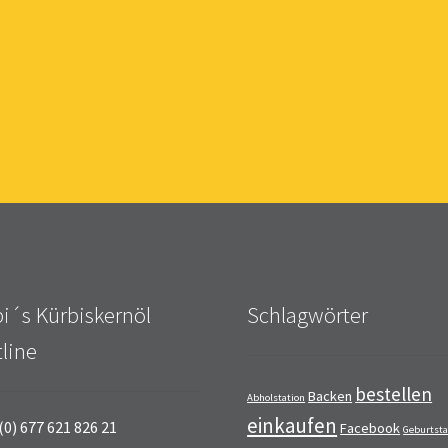
i´s Kürbiskernöl
Schlagwörter
line
bestellen
Backen
Abholstation
einkaufen
(0) 677 621 826 21
Facebook
Geburtst