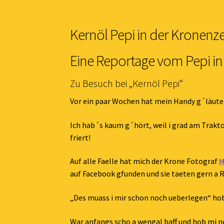
Kernöl Pepi in der Kronenz
Eine Reportage vom Pepi in
Zu Besuch bei „Kernöl Pepi“
Vor ein paar Wochen hat mein Handy g´läut
Ich hab´s kaum g´hört, weil i grad am Trakto
friert!
Auf alle Faelle hat mich der Krone Fotograf
M
auf Facebook gfunden und sie taeten gern a
„Des muass i mir schon noch ueberlegen“ hob
War anfangs scho a wengal baff und hob mi net