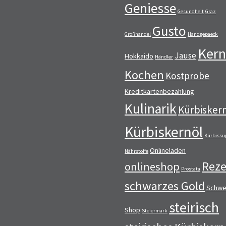
Geniesse
Gesundheit
Graz
Gusto
Großhandel
Handgepaeck
Kern
Jause
Hokkaido
Händler
Kochen
Kostprobe
Kreditkartenbezahlung
Kulinarik
Kürbisker
Kürbiskernöl
Kürbissu
Onlineladen
Nährstoffe
Reze
onlineshop
Prostata
schwarzes Gold
Schwe
steirisch
Shop
Steiermark