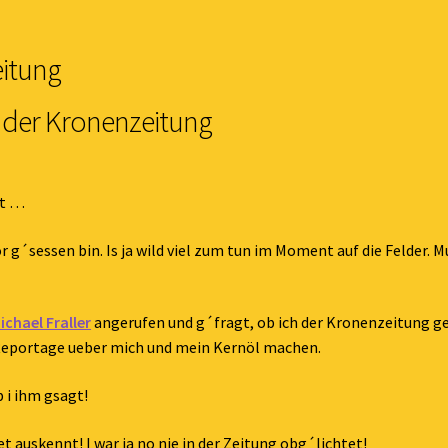
eitung
 der Kronenzeitung
et …
r g´sessen bin. Is ja wild viel zum tun im Moment auf die Felder.
ichael Fraller
angerufen und g´fragt, ob ich der Kronenzeitung ge
 Reportage ueber mich und mein Kernöl machen.
 i ihm gsagt!
 auskennt! I war ja no nie in der Zeitung obg´lichtet!