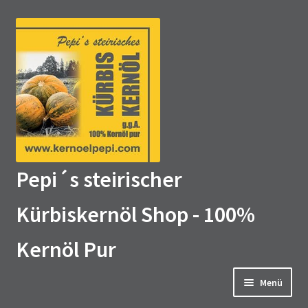
Zur
Zum
Navigation
Inhalt
springen
springen
Pepi´s steirischer
Kürbiskernöl Shop - 100%
Kernöl Pur
Menü