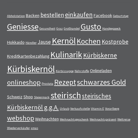
einkaufen
bestellen
Backen
Facebook
Abholstation
Geburtstag
Geniesse
Gusto
Gesundheit
Graz
Großhandel
Handgepaeck
Kernöl
Kochen
Kostprobe
Jause
Hokkaido
Händler
Kulinarik
Kürbiskerne
Kreditkartenbezahlung
Kürbiskernöl
Onlineladen
Kürbissuppe
Nährstoffe
Rezept
schwarzes Gold
onlineshop
Prostata
steirisch
steirisches
Schweiz
Shop
Steiermark
Kürbiskernöl g.g.A.
Urlaub
Verkaufsstelle
Vitamin E
Vorarlberg
webshop
Weihnachten
Weihnachtsgeschenk
Weihnachtspräsent
Weltreise
Wiederverkäufer
xmas