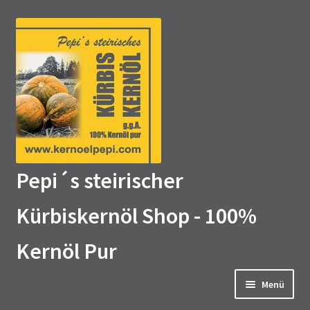
Zur
Zum
Navigation
Inhalt
springen
springen
Pepi´s steirischer
Kürbiskernöl Shop - 100%
Kernöl Pur
Menü