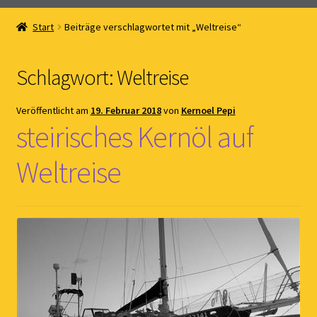
Home
Start
Beiträge verschlagwortet mit „Weltreise“
Online Shop
Schlagwort:
Weltreise
Kernöl Pepi
Veröffentlicht am
19. Februar 2018
von
Kernoel Pepi
Übers Kernöl
steirisches Kernöl auf
News
Weltreise
Kontakt
Gästebuch