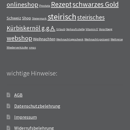
Rezept
schwarzes Gold
onlineshop
Prostata
steirisch
steirisches
Schweiz
Shop
Steiermark
Kürbiskernöl g.g.A.
Urlaub
Verkaufsstelle
Vitamin E
Vorarlberg
webshop
Weihnachten
Weihnachtsgeschenk
Weihnachtspräsent
Weltreise
Wiederverkäufer
xmas
wichtige Hinweise:
AGB
Datenschutzbelehrung
Impressum
Widerrufsbelehrung