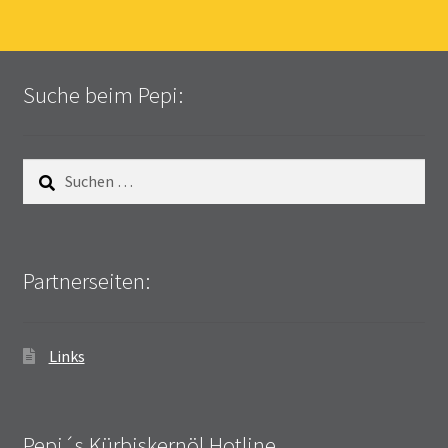
Suche beim Pepi:
Suchen
nach:
Partnerseiten:
Links
Pepi´s Kürbiskernöl Hotline