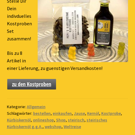
Stelle Dir
Dein
indivduelles
Kostproben
Set
zusammen!
Bis zu 8
Artikel in
einer Lieferung, zu guenstigen Versandkosten!
zu den Kostproben
Kategorie:
Allgemein
Schlagwörter:
bestellen
,
einkaufen
,
Jause
,
Kernöl
,
Kostprobe
,
Kürbiskernöl
,
onlineshop
,
Shop
,
steirisch
,
steirisches
Kürbiskernöl g.g.A.
,
webshop
,
Weltreise