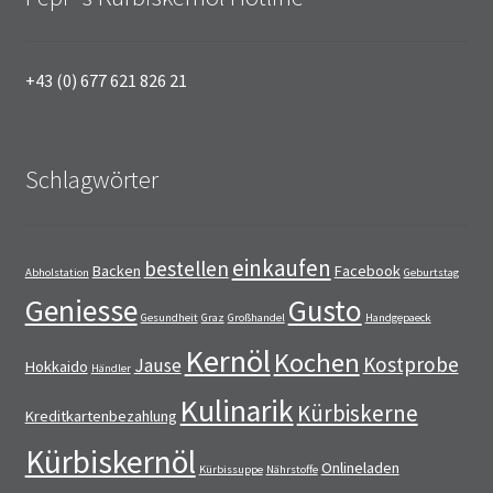
+43 (0) 677 621 826 21
Schlagwörter
einkaufen
bestellen
Backen
Facebook
Abholstation
Geburtstag
Geniesse
Gusto
Gesundheit
Graz
Großhandel
Handgepaeck
Kernöl
Kochen
Kostprobe
Jause
Hokkaido
Händler
Kulinarik
Kürbiskerne
Kreditkartenbezahlung
Kürbiskernöl
Onlineladen
Kürbissuppe
Nährstoffe