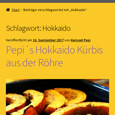
Home
Start
Beiträge verschlagwortet mit „Hokkaido“
Online Shop
Schlagwort:
Hokkaido
Kernöl Pepi
Veröffentlicht am
16. September 2017
von
Kernoel Pepi
Übers Kernöl
Pepi´s Hokkaido Kürbis
News
aus der Röhre
Kontakt
Gästebuch