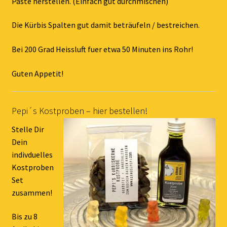
Paste herstellen. (Einfach gut durchmischen)
Die Kürbis Spalten gut damit beträufeln / bestreichen.
Bei 200 Grad Heissluft fuer etwa 50 Minuten ins Rohr!
Guten Appetit!
Pepi´s Kostproben – hier bestellen!
Stelle Dir
Dein
indivduelles
Kostproben
Set
zusammen!
Bis zu 8