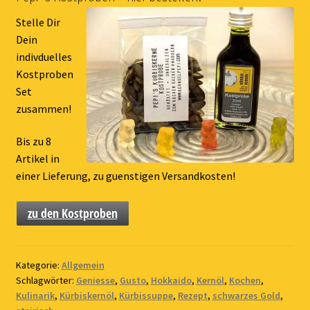
Stelle Dir
Dein
indivduelles
Kostproben
Set
zusammen!
Bis zu 8
Artikel in
einer Lieferung, zu guenstigen Versandkosten!
zu den Kostproben
Kategorie:
Allgemein
Schlagwörter:
Geniesse
,
Gusto
,
Hokkaido
,
Kernöl
,
Kochen
,
Kulinarik
,
Kürbiskernöl
,
Kürbissuppe
,
Rezept
,
schwarzes Gold
,