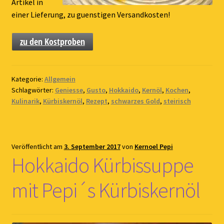
Artikel in
einer Lieferung, zu guenstigen Versandkosten!
zu den Kostproben
Kategorie:
Allgemein
Schlagwörter:
Geniesse
,
Gusto
,
Hokkaido
,
Kernöl
,
Kochen
,
Kulinarik
,
Kürbiskernöl
,
Rezept
,
schwarzes Gold
,
steirisch
Veröffentlicht am
3. September 2017
von
Kernoel Pepi
Hokkaido Kürbissuppe
mit Pepi´s Kürbiskernöl