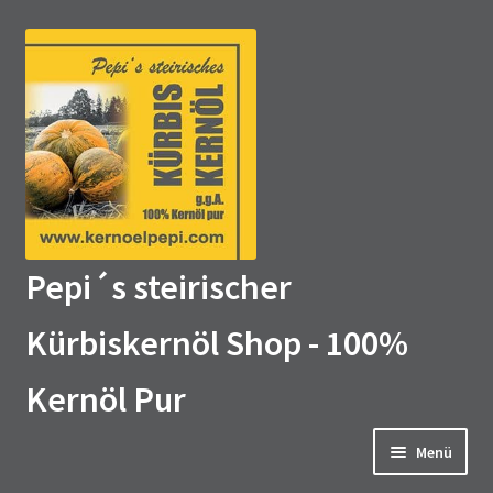
Zur
Zum
Navigation
Inhalt
springen
springen
Pepi´s steirischer
Kürbiskernöl Shop - 100%
Kernöl Pur
Menü