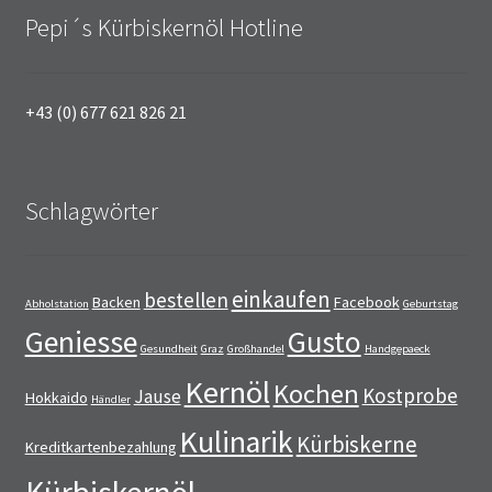
Pepi´s Kürbiskernöl Hotline
+43 (0) 677 621 826 21
Schlagwörter
einkaufen
bestellen
Backen
Facebook
Abholstation
Geburtstag
Geniesse
Gusto
Gesundheit
Graz
Großhandel
Handgepaeck
Kernöl
Kochen
Kostprobe
Jause
Hokkaido
Händler
Kulinarik
Kürbiskerne
Kreditkartenbezahlung