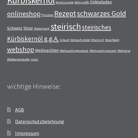
Kürbiskernöl
Onlineladen
Kürbissuppe
Nährstoffe
Rezept
schwarzes Gold
onlineshop
Prostata
steirisch
steirisches
Schweiz
Shop
Steiermark
Kürbiskernöl g.g.A.
Urlaub
Verkaufsstelle
Vitamin E
Vorarlberg
webshop
Weihnachten
Weihnachtsgeschenk
Weihnachtspräsent
Weltreise
Wiederverkäufer
xmas
wichtige Hinweise:
AGB
Datenschutzbelehrung
Impressum