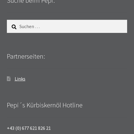
Suche beim Pepi:
Suchen
nach:
Partnerseiten:
Links
Pepi´s Kürbiskernöl Hotline
+43 (0) 677 621 826 21