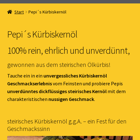
Home
Start
Pepi´s Kürbiskernöl
Online Shop
Pepi´s Kürbiskernöl
Kernöl Pepi
100% rein, ehrlich und unverdünnt,
Übers Kernöl
gewonnen aus dem steirischen Ölkürbis!
News
Tauche ein in ein
unvergessliches Kürbiskernöl
Geschmackserlebnis
vom Feinsten und probiere Pepis
Kontakt
unverdünntes dickflüssiges steirisches Kernöl
mit dem
charakteristischen
nussigen Geschmack
.
Gästebuch
steirisches Kürbiskernöl g.g.A. – ein Fest für den
Geschmackssinn