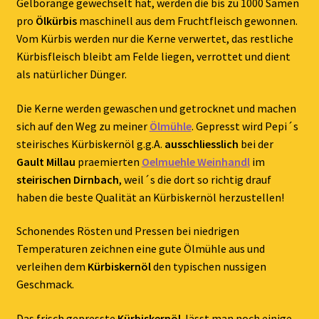
Gelborange gewechselt hat, werden die bis zu 1000 Samen
pro
Ölkürbis
maschinell aus dem Fruchtfleisch gewonnen.
Vom Kürbis werden nur die Kerne verwertet, das restliche
Kürbisfleisch bleibt am Felde liegen, verrottet und dient
als natürlicher Dünger.
Die Kerne werden gewaschen und getrocknet und machen
sich auf den Weg zu meiner
Ölmühle
. Gepresst wird Pepi´s
steirisches Kürbiskernöl g.g.A.
ausschliesslich
bei der
Gault Millau
praemierten
Oelmuehle Weinhandl
im
steirischen Dirnbach
, weil´s die dort so richtig drauf
haben die beste Qualität an Kürbiskernöl herzustellen!
Schonendes Rösten und Pressen bei niedrigen
Temperaturen zeichnen eine gute Ölmühle aus und
verleihen dem
Kürbiskernöl
den typischen nussigen
Geschmack.
Das frisch gepresste
Kürbiskernöl
lässt man noch einige