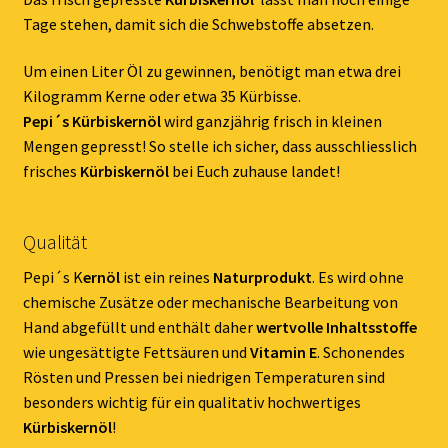
Tage stehen, damit sich die Schwebstoffe absetzen.
Um einen Liter Öl zu gewinnen, benötigt man etwa drei
Kilogramm Kerne oder etwa 35 Kürbisse.
Pepi´s Kürbiskernöl
wird ganzjährig frisch in kleinen
Mengen gepresst! So stelle ich sicher, dass ausschliesslich
frisches
Kürbiskernöl
bei Euch zuhause landet!
Qualität
Pepi´s K
ernöl
ist ein reines
Naturprodukt
. Es wird ohne
chemische Zusätze oder mechanische Bearbeitung von
Hand abgefüllt und enthält daher
wertvolle Inhaltsstoffe
wie ungesättigte Fettsäuren und
Vitamin E
. Schonendes
Rösten und Pressen bei niedrigen Temperaturen sind
besonders wichtig für ein qualitativ hochwertiges
Kürbiskernöl
!