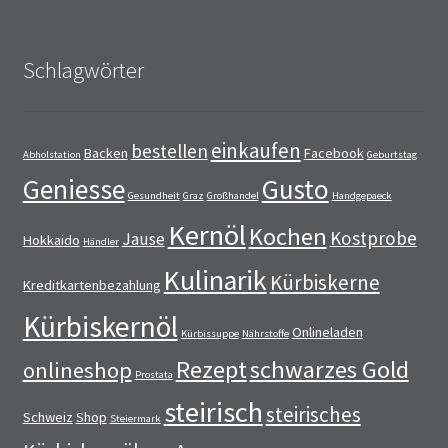
Schlagwörter
einkaufen
bestellen
Backen
Facebook
Abholstation
Geburtstag
Geniesse
Gusto
Gesundheit
Graz
Großhandel
Handgepaeck
Kernöl
Kochen
Kostprobe
Jause
Hokkaido
Händler
Kulinarik
Kürbiskerne
Kreditkartenbezahlung
Kürbiskernöl
Onlineladen
Kürbissuppe
Nährstoffe
Rezept
schwarzes Gold
onlineshop
Prostata
steirisch
steirisches
Schweiz
Shop
Steiermark