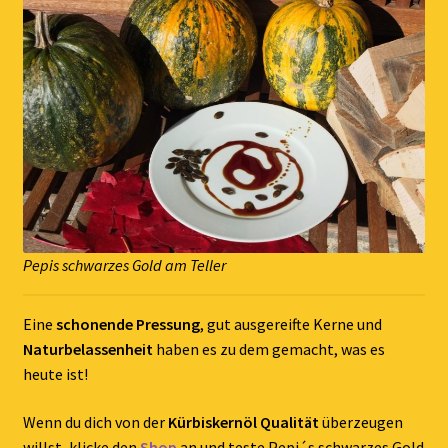
Pepis schwarzes Gold am Teller
Eine
schonende Pressung
, gut ausgereifte Kerne und
Naturbelassenheit
haben es zu dem gemacht, was es
heute ist!
Wenn du dich von der
Kürbiskernöl Qualität
überzeugen
willst, klicke den
Shop
an und teste Pepi´s schwarzes Gold