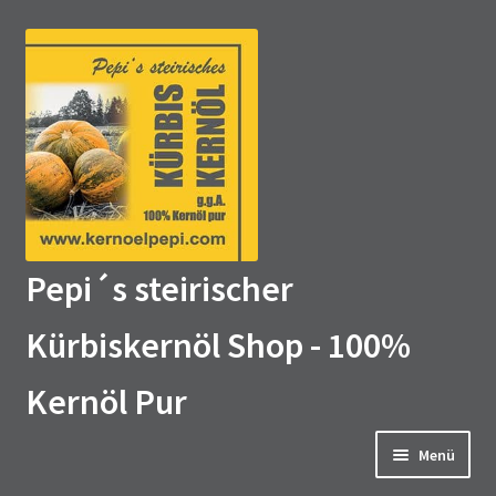
Zur
Zum
Navigation
Inhalt
springen
springen
Pepi´s steirischer
Kürbiskernöl Shop - 100%
Kernöl Pur
Menü