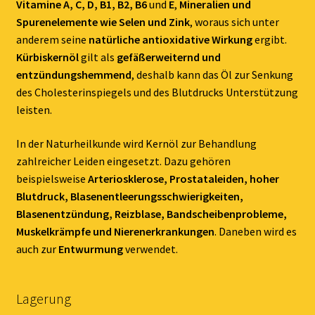
Vitamine A, C, D, B1, B2, B6
und
E
,
Mineralien und
Spurenelemente wie Selen und Zink
, woraus sich unter
anderem seine
natürliche antioxidative Wirkung
ergibt.
Kürbiskernöl
gilt als
gefäßerweiternd und
entzündungshemmend
, deshalb kann das Öl zur Senkung
des Cholesterinspiegels und des Blutdrucks Unterstützung
leisten.
In der Naturheilkunde wird Kernöl zur Behandlung
zahlreicher Leiden eingesetzt. Dazu gehören
beispielsweise
Arteriosklerose, Prostataleiden, hoher
Blutdruck, Blasenentleerungsschwierigkeiten,
Blasenentzündung, Reizblase, Bandscheibenprobleme,
Muskelkrämpfe und Nierenerkrankungen
. Daneben wird es
auch zur
Entwurmung
verwendet.
Lagerung