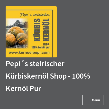
Zur
Zum
Navigation
Inhalt
springen
springen
Pepi´s steirischer
Kürbiskernöl Shop - 100%
Kernöl Pur
Menü