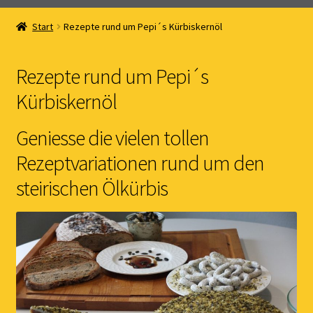
Home
Start
Rezepte rund um Pepi´s Kürbiskernöl
Online Shop
Rezepte rund um Pepi´s
Kernöl Pepi
Kürbiskernöl
Übers Kernöl
Geniesse die vielen tollen
News
Rezeptvariationen rund um den
steirischen Ölkürbis
Kontakt
Gästebuch