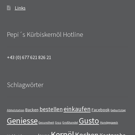
Links
Pepi´s Kürbiskernöl Hotline
+43 (0) 677 621 826 21
Schlagwörter
einkaufen
bestellen
Backen
Facebook
Abholstation
Geburtstag
Geniesse
Gusto
Gesundheit
Graz
Großhandel
Handgepaeck
Kernöl
Kochen