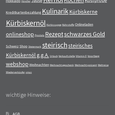
Kostprobe
Jause
Hokkaido
Händler
Kulinarik
Kürbiskerne
Kreditkartenbezahlung
Kürbiskernöl
Onlineladen
Kürbissuppe
Nährstoffe
Rezept
schwarzes Gold
onlineshop
Prostata
steirisch
steirisches
Schweiz
Shop
Steiermark
Kürbiskernöl g.g.A.
Urlaub
Verkaufsstelle
Vitamin E
Vorarlberg
webshop
Weihnachten
Weihnachtsgeschenk
Weihnachtspräsent
Weltreise
Wiederverkäufer
xmas
wichtige Hinweise:
AGB