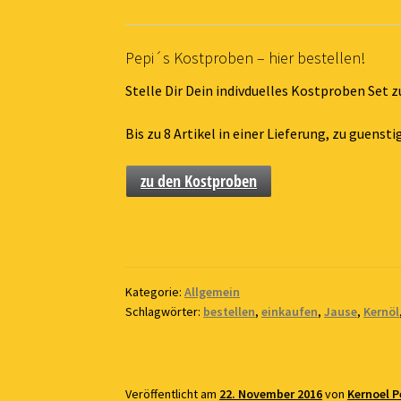
Pepi´s Kostproben – hier bestellen!
Stelle Dir Dein indivduelles Kostproben Set
Bis zu 8 Artikel in einer Lieferung, zu guens
zu den Kostproben
Kategorie:
Allgemein
Schlagwörter:
bestellen
,
einkaufen
,
Jause
,
Kernöl
Veröffentlicht am
22. November 2016
von
Kernoel P