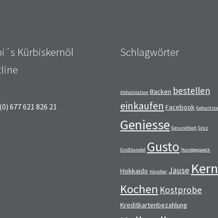
i´s Kürbiskernöl
Schlagwörter
line
bestellen
Backen
Abholstation
einkaufen
(0) 677 621 826 21
Facebook
Geburtst
Geniesse
Gesundheit
Graz
Gusto
Großhandel
Handgepaeck
Kern
Jause
Hokkaido
Händler
Kochen
Kostprobe
Kreditkartenbezahlung