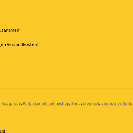
 zusammen!
tigen Versandkosten!
,
Kostprobe
,
Kürbiskernöl
,
onlineshop
,
Shop
,
steirisch
,
steirisches Kürbi
epi