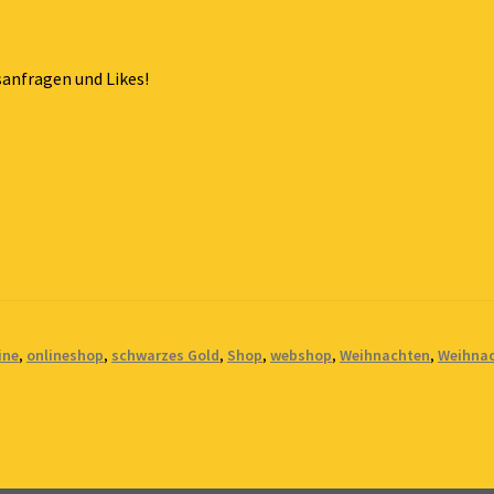
sanfragen und Likes!
ine
,
onlineshop
,
schwarzes Gold
,
Shop
,
webshop
,
Weihnachten
,
Weihna