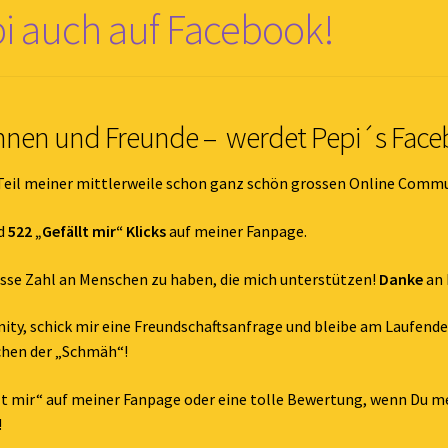
i auch auf Facebook!
innen und Freunde – werdet Pepi´s Face
Teil meiner mittlerweile schon ganz schön grossen Online Commu
d
522 „Gefällt mir“ Klicks
auf meiner Fanpage.
sse Zahl an Menschen zu haben, die mich unterstützen!
Danke
an 
ty, schick mir eine Freundschaftsanfrage und bleibe am Laufend
chen der „Schmäh“!
llt mir“ auf meiner Fanpage oder eine tolle Bewertung, wenn Du m
!