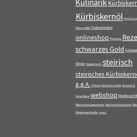
Kulinarik
Kürbisker
Kürbiskernöl
Kürbissu
Onlineladen
Nährstoffe
Reze
onlineshop
Prostata
schwarzes Gold
Schwe
steirisch
Shop
Steiermark
steirisches Kürbiskern
g.g.A.
Urlaub
Verkaufsstelle
Vitamin E
webshop
Weihnach
Vorarlberg
Weihnachtsgeschenk
Weihnachtspräsent
We
Wiederverkäufer
xmas