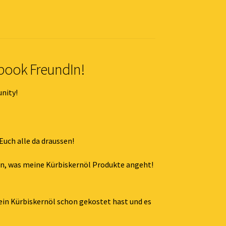
book FreundIn!
nity!
Euch alle da draussen!
en, was meine Kürbiskernöl Produkte angeht!
ein Kürbiskernöl schon gekostet hast und es