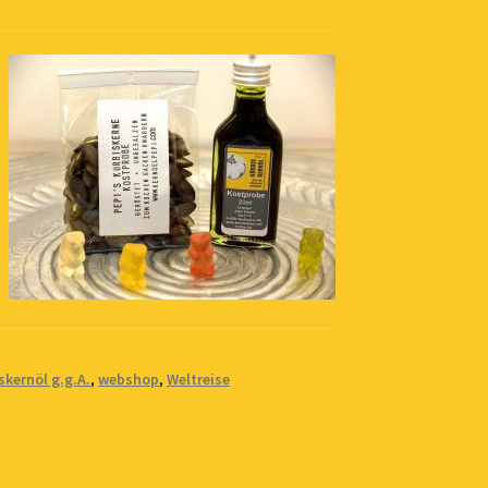
skernöl g.g.A.
,
webshop
,
Weltreise