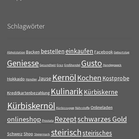
Schlagwörter
einkaufen
bestellen
Backen
Facebook
Abholstation
Geburtstag
Geniesse
Gusto
Gesundheit
Graz
Großhandel
Handgepaeck
Kernöl
Kochen
Kostprobe
Jause
Hokkaido
Händler
Kulinarik
Kürbiskerne
Kreditkartenbezahlung
Kürbiskernöl
Onlineladen
Kürbissuppe
Nährstoffe
Rezept
schwarzes Gold
onlineshop
Prostata
steirisch
steirisches
Schweiz
Shop
Steiermark