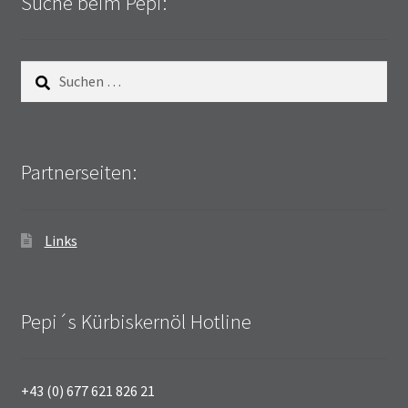
Suche beim Pepi:
Suchen
nach:
Partnerseiten:
Links
Pepi´s Kürbiskernöl Hotline
+43 (0) 677 621 826 21