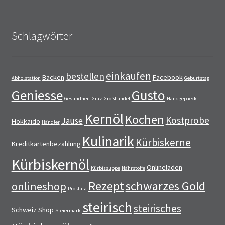
Schlagwörter
einkaufen
bestellen
Backen
Facebook
Abholstation
Geburtstag
Geniesse
Gusto
Gesundheit
Graz
Großhandel
Handgepaeck
Kernöl
Kochen
Kostprobe
Jause
Hokkaido
Händler
Kulinarik
Kürbiskerne
Kreditkartenbezahlung
Kürbiskernöl
Onlineladen
Kürbissuppe
Nährstoffe
Rezept
schwarzes Gold
onlineshop
Prostata
steirisch
steirisches
Schweiz
Shop
Steiermark