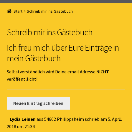
Home
Start
Schreib mir ins Gästebuch
Unterm
Online Shop
öffnen
Schreib mir ins Gästebuch
Unterm
Kernöl Pepi
öffnen
Ich freu mich über Eure Einträge in
Unterm
Übers Kernöl
mein Gästebuch
öffnen
News
Selbstverständlich wird Deine email Adresse
NICHT
veröffentllicht!
Kontakt
Gästebuch
Dies
Lydia Leinen
aus
54662 Philippsheim
schrieb am
5. April
...
Met
2018
um
21:34