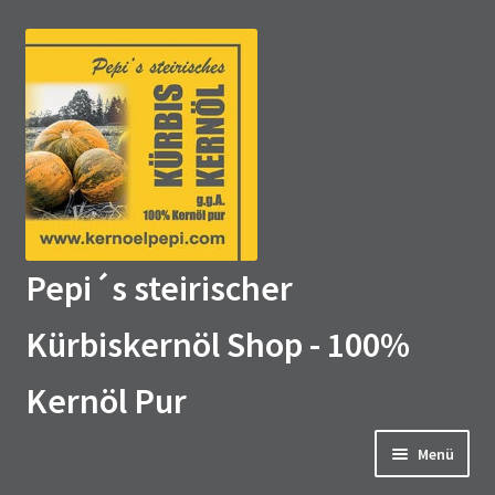
Zur
Zum
Navigation
Inhalt
springen
springen
Pepi´s steirischer
Kürbiskernöl Shop - 100%
Kernöl Pur
Menü