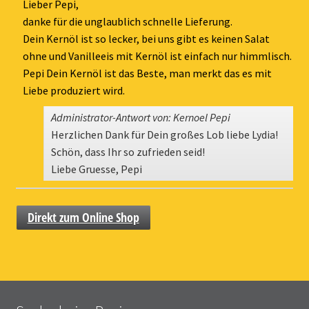
ein-
Lieber Pepi,
danke für die unglaublich schnelle Lieferung.
Dein Kernöl ist so lecker, bei uns gibt es keinen Salat
ohne und Vanilleeis mit Kernöl ist einfach nur himmlisch.
Pepi Dein Kernöl ist das Beste, man merkt das es mit
Liebe produziert wird.
Administrator-Antwort von: Kernoel Pepi
Herzlichen Dank für Dein großes Lob liebe Lydia!
Schön, dass Ihr so zufrieden seid!
Liebe Gruesse, Pepi
Direkt zum Online Shop