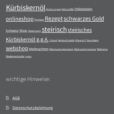
Kürbiskernöl
Onlineladen
Kürbissuppe
Nährstoffe
Rezept
schwarzes Gold
onlineshop
Prostata
steirisch
steirisches
Schweiz
Shop
Steiermark
Kürbiskernöl g.g.A.
Urlaub
Verkaufsstelle
Vitamin E
Vorarlberg
webshop
Weihnachten
Weihnachtsgeschenk
Weihnachtspräsent
Weltreise
Wiederverkäufer
xmas
wichtige Hinweise:
AGB
Datenschutzbelehrung