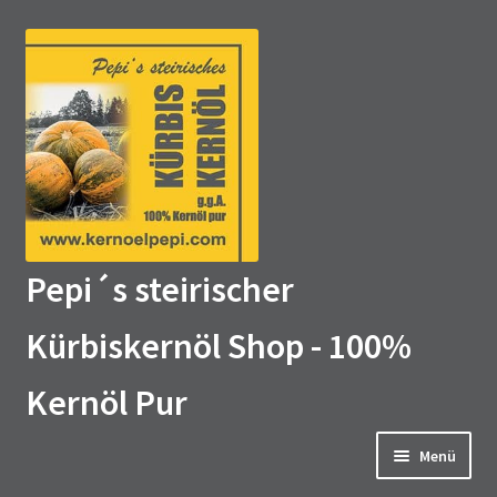
Zur
Zum
Navigation
Inhalt
springen
springen
Pepi´s steirischer
Kürbiskernöl Shop - 100%
Kernöl Pur
Menü