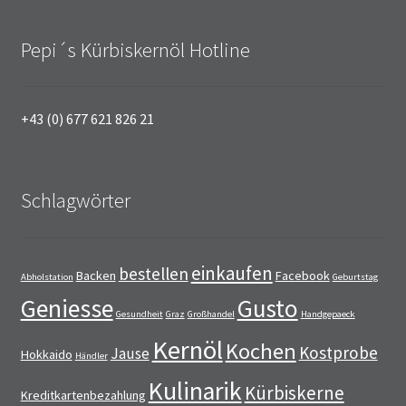
Pepi´s Kürbiskernöl Hotline
+43 (0) 677 621 826 21
Schlagwörter
einkaufen
bestellen
Backen
Facebook
Abholstation
Geburtstag
Geniesse
Gusto
Gesundheit
Graz
Großhandel
Handgepaeck
Kernöl
Kochen
Kostprobe
Jause
Hokkaido
Händler
Kulinarik
Kürbiskerne
Kreditkartenbezahlung