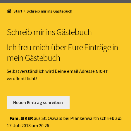
Home
Start
Schreib mir ins Gästebuch
Unterm
Online Shop
öffnen
Schreib mir ins Gästebuch
Unterm
Kernöl Pepi
öffnen
Ich freu mich über Eure Einträge in
Unterm
Übers Kernöl
mein Gästebuch
öffnen
News
Selbstverständlich wird Deine email Adresse
NICHT
veröffentllicht!
Kontakt
Gästebuch
Dies
Fam. SIKER
aus
St. Oswald bei Plankenwarth
schrieb am
...
Met
17. Juli 2018
um
20:26