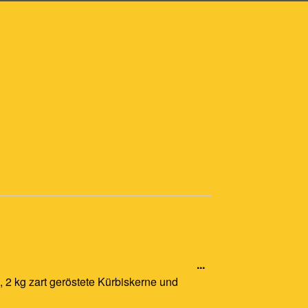
Diese
...
Metabox
, 2 kg zart geröstete Kürbiskerne und
ein-/ausblenden.