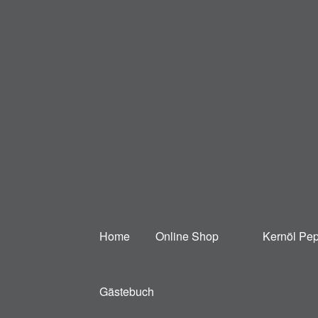
Zur
Zum
Navigation
Inhalt
springen
springen
Home
Online Shop
Kernöl Pep
Gästebuch