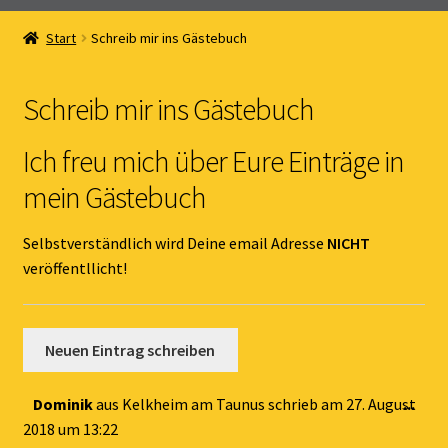
Home
Start
Schreib mir ins Gästebuch
Unterm
Online Shop
öffnen
Schreib mir ins Gästebuch
Unterm
Kernöl Pepi
öffnen
Ich freu mich über Eure Einträge in
Unterm
Übers Kernöl
mein Gästebuch
öffnen
News
Selbstverständlich wird Deine email Adresse
NICHT
veröffentllicht!
Kontakt
Gästebuch
Dies
Dominik
aus
Kelkheim am Taunus
schrieb am
27. August
...
Met
2018
um
13:22