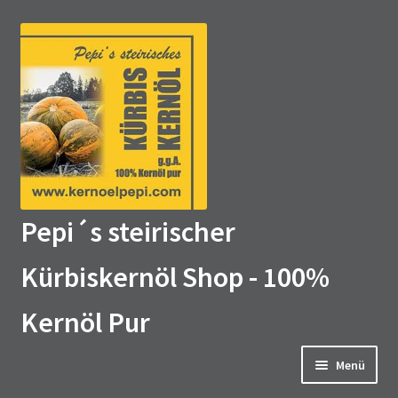
Zur
Zum
Navigation
Inhalt
springen
springen
Pepi´s steirischer
Kürbiskernöl Shop - 100%
Kernöl Pur
Menü