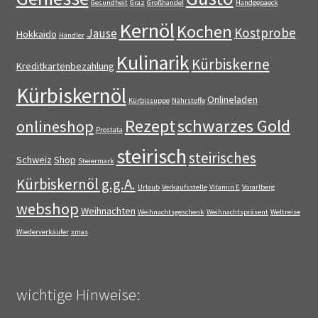
Gesundheit
Graz
Großhandel
Handgepaeck
Kernöl
Kochen
Kostprobe
Jause
Hokkaido
Händler
Kulinarik
Kürbiskerne
Kreditkartenbezahlung
Kürbiskernöl
Onlineladen
Kürbissuppe
Nährstoffe
Rezept
schwarzes Gold
onlineshop
Prostata
steirisch
steirisches
Schweiz
Shop
Steiermark
Kürbiskernöl g.g.A.
Urlaub
Verkaufsstelle
Vitamin E
Vorarlberg
webshop
Weihnachten
Weihnachtsgeschenk
Weihnachtspräsent
Weltreise
Wiederverkäufer
xmas
wichtige Hinweise: