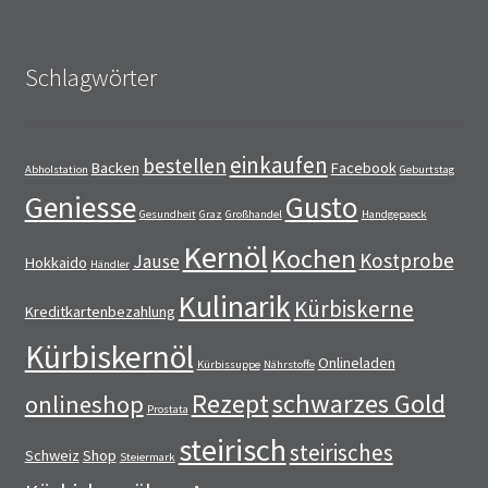
Schlagwörter
einkaufen
bestellen
Backen
Facebook
Abholstation
Geburtstag
Geniesse
Gusto
Gesundheit
Graz
Großhandel
Handgepaeck
Kernöl
Kochen
Kostprobe
Jause
Hokkaido
Händler
Kulinarik
Kürbiskerne
Kreditkartenbezahlung
Kürbiskernöl
Onlineladen
Kürbissuppe
Nährstoffe
Rezept
schwarzes Gold
onlineshop
Prostata
steirisch
steirisches
Schweiz
Shop
Steiermark