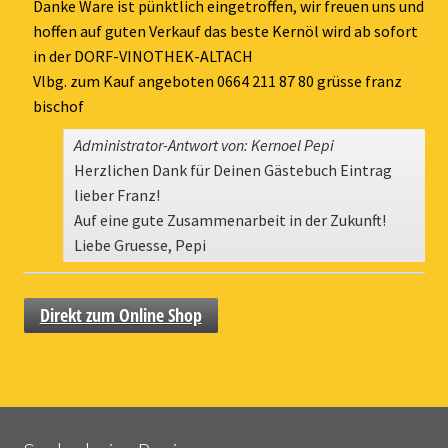
ein-
Danke Ware ist pünktlich eingetroffen, wir freuen uns und
hoffen auf guten Verkauf das beste Kernöl wird ab sofort
in der DORF-VINOTHEK-ALTACH
Vlbg. zum Kauf angeboten 0664 211 87 80 grüsse franz
bischof
Administrator-Antwort von: Kernoel Pepi
Herzlichen Dank für Deinen Gästebuch Eintrag
lieber Franz!
Auf eine gute Zusammenarbeit in der Zukunft!
Liebe Gruesse, Pepi
Direkt zum Online Shop