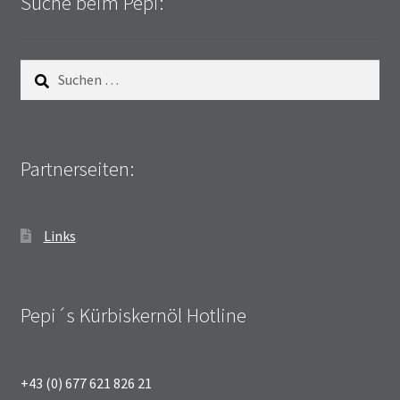
Suche beim Pepi:
Suchen
nach:
Partnerseiten:
Links
Pepi´s Kürbiskernöl Hotline
+43 (0) 677 621 826 21