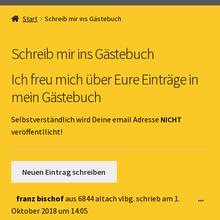
Home
Start
Schreib mir ins Gästebuch
Unterm
Online Shop
öffnen
Schreib mir ins Gästebuch
Unterm
Kernöl Pepi
öffnen
Ich freu mich über Eure Einträge in
Unterm
Übers Kernöl
mein Gästebuch
öffnen
News
Selbstverständlich wird Deine email Adresse
NICHT
veröffentllicht!
Kontakt
Gästebuch
Dies
franz bischof
aus
6844 altach vlbg.
schrieb am
1.
...
Met
Oktober 2018
um
14:05