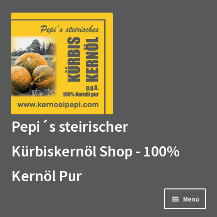
Zur
Zum
Navigation
Inhalt
springen
springen
Pepi´s steirischer
Kürbiskernöl Shop - 100%
Kernöl Pur
Menü