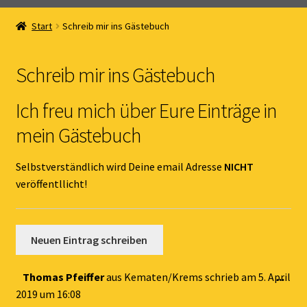
Home
Start
Schreib mir ins Gästebuch
Unterm
Online Shop
öffnen
Schreib mir ins Gästebuch
Unterm
Kernöl Pepi
öffnen
Ich freu mich über Eure Einträge in
Unterm
Übers Kernöl
mein Gästebuch
öffnen
News
Selbstverständlich wird Deine email Adresse
NICHT
veröffentllicht!
Kontakt
Gästebuch
Dies
Thomas Pfeiffer
aus
Kematen/Krems
schrieb am
5. April
...
Met
2019
um
16:08