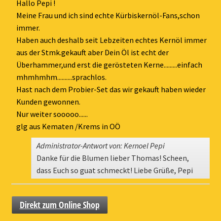
ein-
Hallo Pepi !
Meine Frau und ich sind echte Kürbiskernöl-Fans,schon
immer.
Haben auch deshalb seit Lebzeiten echtes Kernöl immer
aus der Stmk.gekauft aber Dein Öl ist echt der
Überhammer,und erst die gerösteten Kerne.........einfach
mhmhmhm..........sprachlos.
Hast nach dem Probier-Set das wir gekauft haben wieder
Kunden gewonnen.
Nur weiter sooooo......
glg aus Kematen /Krems in OÖ
Administrator-Antwort von: Kernoel Pepi
Danke für die Blumen lieber Thomas! Scheen,
dass Euch so guat schmeckt! Liebe Grüße, Pepi
Direkt zum Online Shop