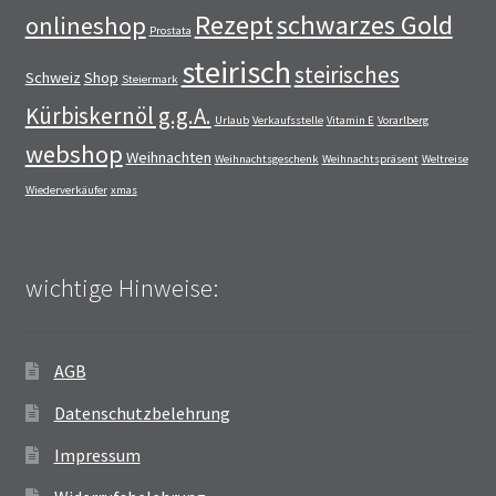
Rezept
schwarzes Gold
onlineshop
Prostata
steirisch
steirisches
Schweiz
Shop
Steiermark
Kürbiskernöl g.g.A.
Urlaub
Verkaufsstelle
Vitamin E
Vorarlberg
webshop
Weihnachten
Weihnachtsgeschenk
Weihnachtspräsent
Weltreise
Wiederverkäufer
xmas
wichtige Hinweise:
AGB
Datenschutzbelehrung
Impressum