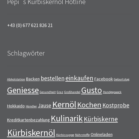
Pepi´s Kürbiskernöl Hotline
+43 (0) 677 621 826 21
Schlagwörter
einkaufen
bestellen
Backen
Facebook
Abholstation
Geburtstag
Geniesse
Gusto
Gesundheit
Graz
Großhandel
Handgepaeck
Kernöl
Kochen
Kostprobe
Jause
Hokkaido
Händler
Kulinarik
Kürbiskerne
Kreditkartenbezahlung
Kürbiskernöl
Onlineladen
Kürbissuppe
Nährstoffe