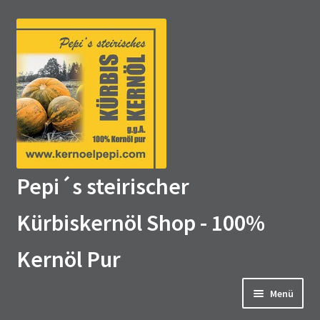
Zur
Zum
Navigation
Inhalt
springen
springen
Pepi´s steirischer
Kürbiskernöl Shop - 100%
Kernöl Pur
Menü