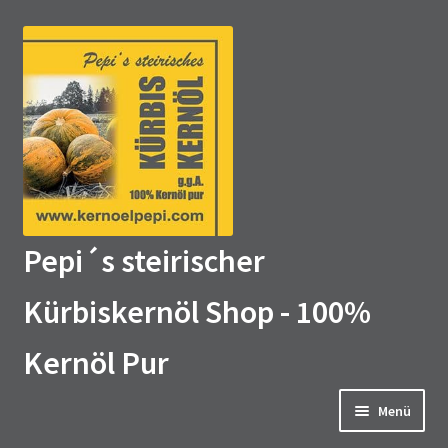
Zur
Zum
Navigation
Inhalt
springen
springen
Pepi´s steirischer
Kürbiskernöl Shop - 100%
Kernöl Pur
Menü