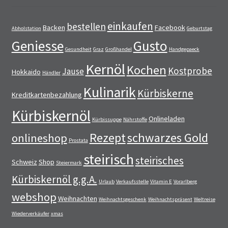
einkaufen
bestellen
Backen
Facebook
Abholstation
Geburtstag
Geniesse
Gusto
Gesundheit
Graz
Großhandel
Handgepaeck
Kernöl
Kochen
Kostprobe
Jause
Hokkaido
Händler
Kulinarik
Kürbiskerne
Kreditkartenbezahlung
Kürbiskernöl
Onlineladen
Kürbissuppe
Nährstoffe
Rezept
schwarzes Gold
onlineshop
Prostata
steirisch
steirisches
Schweiz
Shop
Steiermark
Kürbiskernöl g.g.A.
Urlaub
Verkaufsstelle
Vitamin E
Vorarlberg
webshop
Weihnachten
Weihnachtsgeschenk
Weihnachtspräsent
Weltreise
Wiederverkäufer
xmas