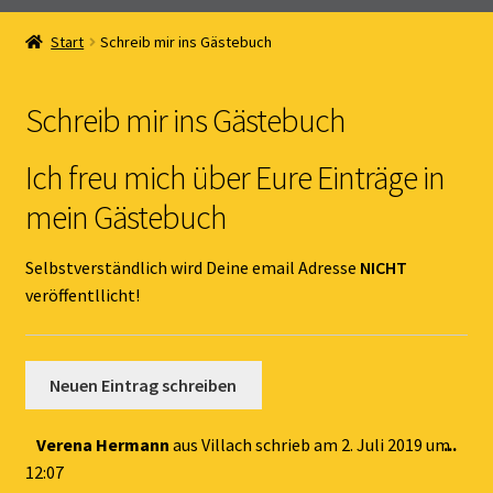
Home
Start
Schreib mir ins Gästebuch
Unterm
Online Shop
öffnen
Schreib mir ins Gästebuch
Unterm
Kernöl Pepi
öffnen
Ich freu mich über Eure Einträge in
Unterm
Übers Kernöl
mein Gästebuch
öffnen
News
Selbstverständlich wird Deine email Adresse
NICHT
veröffentllicht!
Kontakt
Gästebuch
Dies
Verena Hermann
aus
Villach
schrieb am
2. Juli 2019
um
...
Met
12:07