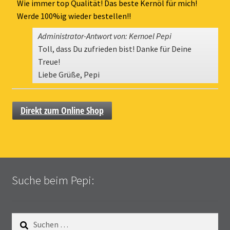
ein-
Wie immer top Qualität! Das beste Kernöl für mich!
Werde 100%ig wieder bestellen!!
Administrator-Antwort von: Kernoel Pepi
Toll, dass Du zufrieden bist! Danke für Deine
Treue!
Liebe Grüße, Pepi
Direkt zum Online Shop
Suche beim Pepi:
Suchen