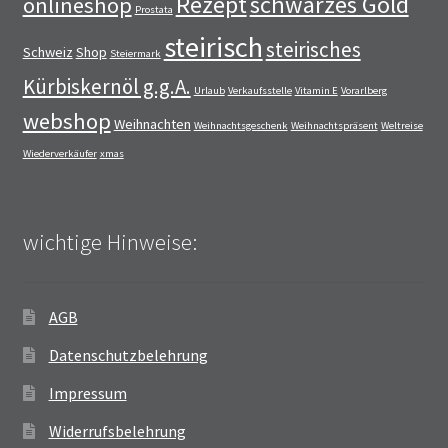
Rezept
schwarzes Gold
onlineshop
Prostata
steirisch
steirisches
Schweiz
Shop
Steiermark
Kürbiskernöl g.g.A.
Urlaub
Verkaufsstelle
Vitamin E
Vorarlberg
webshop
Weihnachten
Weihnachtsgeschenk
Weihnachtspräsent
Weltreise
Wiederverkäufer
xmas
wichtige Hinweise:
AGB
Datenschutzbelehrung
Impressum
Widerrufsbelehrung