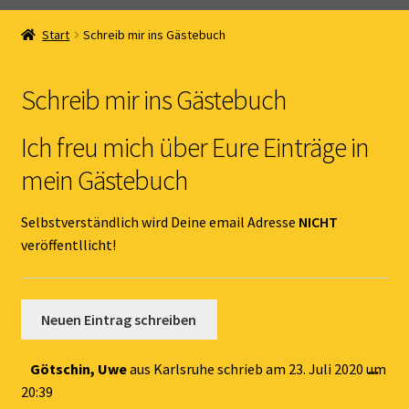
Home
Start
Schreib mir ins Gästebuch
Unterm
Online Shop
öffnen
Schreib mir ins Gästebuch
Unterm
Kernöl Pepi
öffnen
Ich freu mich über Eure Einträge in
Unterm
Übers Kernöl
mein Gästebuch
öffnen
News
Selbstverständlich wird Deine email Adresse
NICHT
veröffentllicht!
Kontakt
Gästebuch
Dies
Götschin, Uwe
aus
Karlsruhe
schrieb am
23. Juli 2020
um
...
Met
20:39