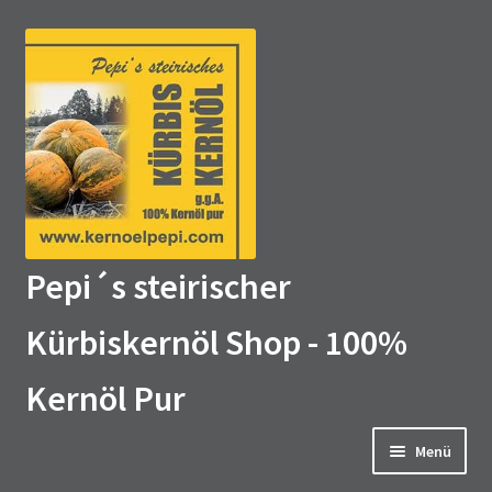
Zur
Zum
Navigation
Inhalt
springen
springen
Pepi´s steirischer
Kürbiskernöl Shop - 100%
Kernöl Pur
Menü