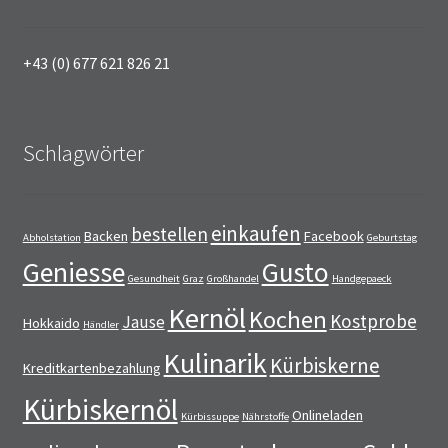
+43 (0) 677 621 826 21
Schlagwörter
einkaufen
bestellen
Backen
Facebook
Abholstation
Geburtstag
Geniesse
Gusto
Gesundheit
Graz
Großhandel
Handgepaeck
Kernöl
Kochen
Kostprobe
Jause
Hokkaido
Händler
Kulinarik
Kürbiskerne
Kreditkartenbezahlung
Kürbiskernöl
Onlineladen
Kürbissuppe
Nährstoffe