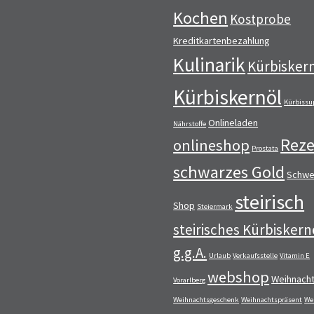
Kochen
Kostprobe
Kreditkartenbezahlung
Kulinarik
Kürbisker
Kürbiskernöl
Kürbissu
Onlineladen
Nährstoffe
Reze
onlineshop
Prostata
schwarzes Gold
Schwe
steirisch
Shop
Steiermark
steirisches Kürbiskern
g.g.A.
Urlaub
Verkaufsstelle
Vitamin E
webshop
Weihnach
Vorarlberg
Weihnachtsgeschenk
Weihnachtspräsent
We