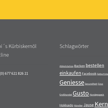
i´s Kürbiskernöl
Schlagwörter
line
bestellen
Backen
Abholstation
einkaufen
(0) 677 621 826 21
Facebook
Geburtst
Geniesse
Gesundheit
Graz
Gusto
Großhandel
Handgepaeck
Kern
Jause
Hokkaido
Händler