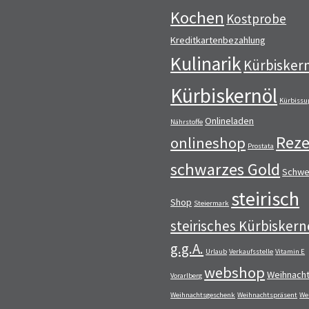
Kochen
Kostprobe
Kreditkartenbezahlung
Kulinarik
Kürbisker
Kürbiskernöl
Kürbissu
Onlineladen
Nährstoffe
Reze
onlineshop
Prostata
schwarzes Gold
Schwe
steirisch
Shop
Steiermark
steirisches Kürbiskern
g.g.A.
Urlaub
Verkaufsstelle
Vitamin E
webshop
Weihnach
Vorarlberg
Weihnachtsgeschenk
Weihnachtspräsent
We