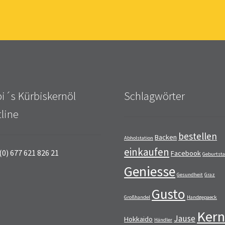
i´s Kürbiskernöl
Schlagwörter
line
bestellen
Backen
Abholstation
einkaufen
(0) 677 621 826 21
Facebook
Geburtst
Geniesse
Gesundheit
Graz
Gusto
Großhandel
Handgepaeck
Kern
Jause
Hokkaido
Händler