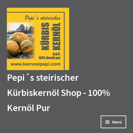
Zur
Zum
Navigation
Inhalt
springen
springen
Pepi´s steirischer
Kürbiskernöl Shop - 100%
Kernöl Pur
Menü