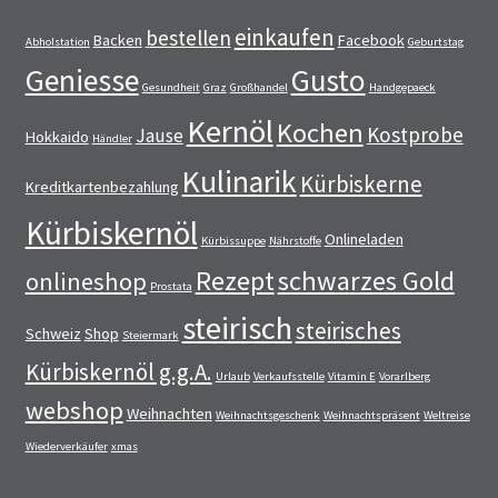
einkaufen
bestellen
Backen
Facebook
Abholstation
Geburtstag
Geniesse
Gusto
Gesundheit
Graz
Großhandel
Handgepaeck
Kernöl
Kochen
Kostprobe
Jause
Hokkaido
Händler
Kulinarik
Kürbiskerne
Kreditkartenbezahlung
Kürbiskernöl
Onlineladen
Kürbissuppe
Nährstoffe
Rezept
schwarzes Gold
onlineshop
Prostata
steirisch
steirisches
Schweiz
Shop
Steiermark
Kürbiskernöl g.g.A.
Urlaub
Verkaufsstelle
Vitamin E
Vorarlberg
webshop
Weihnachten
Weihnachtsgeschenk
Weihnachtspräsent
Weltreise
Wiederverkäufer
xmas