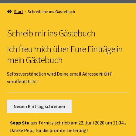
Home
Start
Schreib mir ins Gästebuch
Unterm
Online Shop
öffnen
Schreib mir ins Gästebuch
Unterm
Kernöl Pepi
öffnen
Ich freu mich über Eure Einträge in
Unterm
Übers Kernöl
mein Gästebuch
öffnen
News
Selbstverständlich wird Deine email Adresse
NICHT
veröffentllicht!
Kontakt
Gästebuch
Dies
Sepp Stu
aus
Ternitz
schrieb am
22. Juni 2020
um
11:34
...
Met
Danke Pepi, für die promte Lieferung!