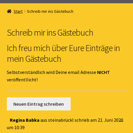
Home
Start
Schreib mir ins Gästebuch
Unterm
Online Shop
öffnen
Schreib mir ins Gästebuch
Unterm
Kernöl Pepi
öffnen
Ich freu mich über Eure Einträge in
Unterm
Übers Kernöl
mein Gästebuch
öffnen
News
Selbstverständlich wird Deine email Adresse
NICHT
veröffentllicht!
Kontakt
Gästebuch
Dies
Regina Babka
aus
steinabrückl
schrieb am
21. Juni 2020
...
Met
um
10:39