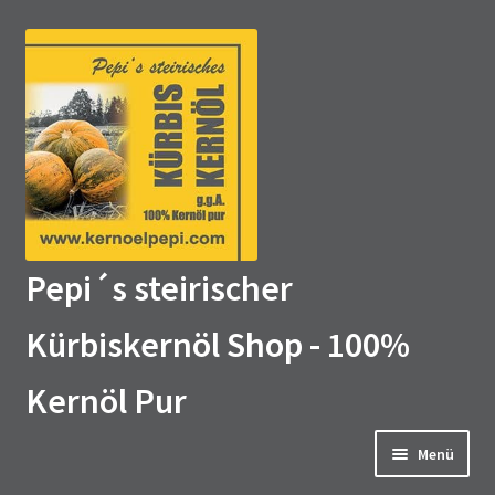
Zur
Zum
Navigation
Inhalt
springen
springen
Pepi´s steirischer
Kürbiskernöl Shop - 100%
Kernöl Pur
Menü