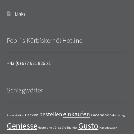
Links
Pepi´s Kürbiskernöl Hotline
+43 (0) 677 621 826 21
Schlagwörter
einkaufen
bestellen
Backen
Facebook
Abholstation
Geburtstag
Geniesse
Gusto
Gesundheit
Graz
Großhandel
Handgepaeck