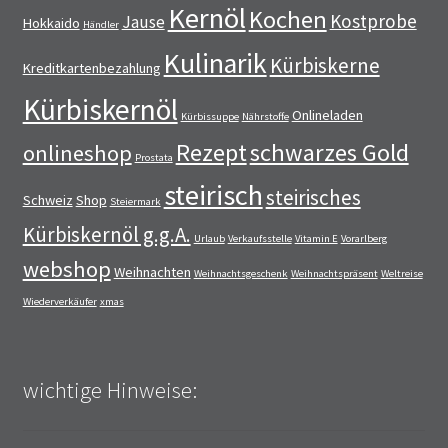
Kernöl
Kochen
Kostprobe
Jause
Hokkaido
Händler
Kulinarik
Kürbiskerne
Kreditkartenbezahlung
Kürbiskernöl
Onlineladen
Kürbissuppe
Nährstoffe
Rezept
schwarzes Gold
onlineshop
Prostata
steirisch
steirisches
Schweiz
Shop
Steiermark
Kürbiskernöl g.g.A.
Urlaub
Verkaufsstelle
Vitamin E
Vorarlberg
webshop
Weihnachten
Weihnachtsgeschenk
Weihnachtspräsent
Weltreise
Wiederverkäufer
xmas
wichtige Hinweise: