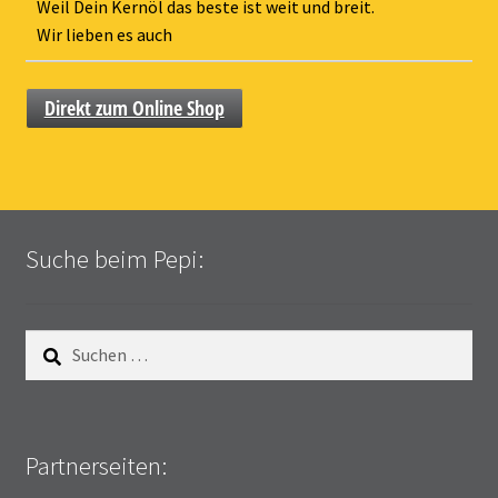
ein-
Weil Dein Kernöl das beste ist weit und breit.
Wir lieben es auch
Direkt zum Online Shop
Suche beim Pepi:
Suchen
nach:
Partnerseiten: