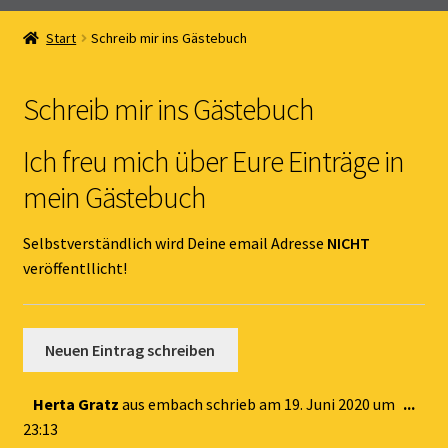
Home
Start
Schreib mir ins Gästebuch
Unterm
Online Shop
öffnen
Schreib mir ins Gästebuch
Unterm
Kernöl Pepi
öffnen
Ich freu mich über Eure Einträge in
Unterm
Übers Kernöl
mein Gästebuch
öffnen
News
Selbstverständlich wird Deine email Adresse
NICHT
veröffentllicht!
Kontakt
Gästebuch
Dies
Herta Gratz
aus
embach
schrieb am
19. Juni 2020
um
...
Met
23:13