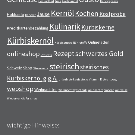
Gesundheit
Graz
Großhandel
Handgepaeck
Kernöl
Kochen
Kostprobe
Jause
Hokkaido
Händler
Kulinarik
Kürbiskerne
Kreditkartenbezahlung
Kürbiskernöl
Onlineladen
Kürbissuppe
Nährstoffe
Rezept
schwarzes Gold
onlineshop
Prostata
steirisch
steirisches
Schweiz
Shop
Steiermark
Kürbiskernöl g.g.A.
Urlaub
Verkaufsstelle
Vitamin E
Vorarlberg
webshop
Weihnachten
Weihnachtsgeschenk
Weihnachtspräsent
Weltreise
Wiederverkäufer
xmas
wichtige Hinweise: