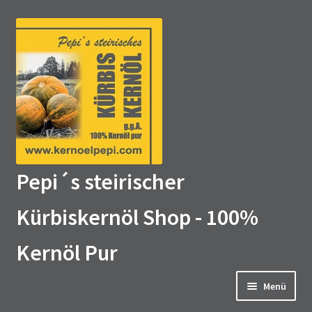
Zur
Zum
Navigation
Inhalt
springen
springen
Pepi´s steirischer
Kürbiskernöl Shop - 100%
Kernöl Pur
Menü