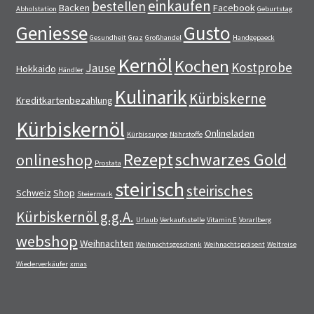
einkaufen
bestellen
Backen
Facebook
Abholstation
Geburtstag
Geniesse
Gusto
Gesundheit
Graz
Großhandel
Handgepaeck
Kernöl
Kochen
Kostprobe
Jause
Hokkaido
Händler
Kulinarik
Kürbiskerne
Kreditkartenbezahlung
Kürbiskernöl
Onlineladen
Kürbissuppe
Nährstoffe
Rezept
schwarzes Gold
onlineshop
Prostata
steirisch
steirisches
Schweiz
Shop
Steiermark
Kürbiskernöl g.g.A.
Urlaub
Verkaufsstelle
Vitamin E
Vorarlberg
webshop
Weihnachten
Weihnachtsgeschenk
Weihnachtspräsent
Weltreise
Wiederverkäufer
xmas