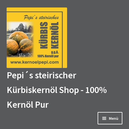
Zur
Zum
Navigation
Inhalt
springen
springen
Pepi´s steirischer
Kürbiskernöl Shop - 100%
Kernöl Pur
Menü