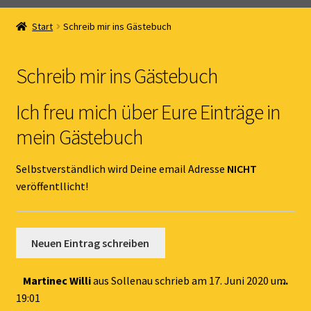
Home
Start
Schreib mir ins Gästebuch
Unterm
Online Shop
öffnen
Schreib mir ins Gästebuch
Unterm
Kernöl Pepi
öffnen
Ich freu mich über Eure Einträge in
Unterm
Übers Kernöl
mein Gästebuch
öffnen
News
Selbstverständlich wird Deine email Adresse
NICHT
veröffentllicht!
Kontakt
Gästebuch
Dies
Martinec Willi
aus
Sollenau
schrieb am
17. Juni 2020
um
...
Met
19:01