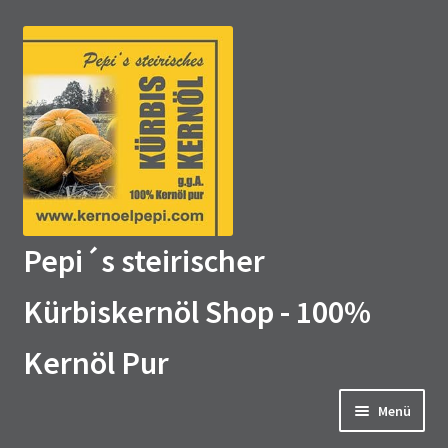
Zur
Zum
Navigation
Inhalt
springen
springen
Pepi´s steirischer
Kürbiskernöl Shop - 100%
Kernöl Pur
Menü