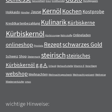
Gesundheit
Graz
Großhandel
Handgepaeck
Kernöl
Kochen
Kostprobe
Jause
Hokkaido
Händler
Kulinarik
Kürbiskerne
Kreditkartenbezahlung
Kürbiskernöl
Onlineladen
Kürbissuppe
Nährstoffe
Rezept
schwarzes Gold
onlineshop
Prostata
steirisch
steirisches
Schweiz
Shop
Steiermark
Kürbiskernöl g.g.A.
Urlaub
Verkaufsstelle
Vitamin E
Vorarlberg
webshop
Weihnachten
Weihnachtsgeschenk
Weihnachtspräsent
Weltreise
Wiederverkäufer
xmas
wichtige Hinweise: