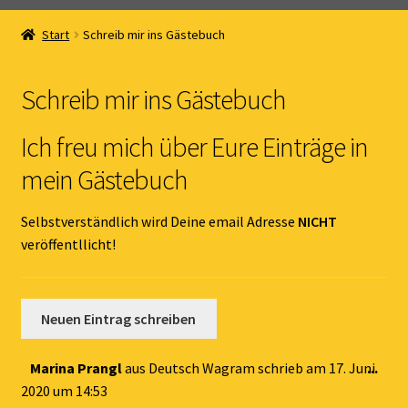
Home
Start
Schreib mir ins Gästebuch
Unterm
Online Shop
öffnen
Schreib mir ins Gästebuch
Unterm
Kernöl Pepi
öffnen
Ich freu mich über Eure Einträge in
Unterm
Übers Kernöl
mein Gästebuch
öffnen
News
Selbstverständlich wird Deine email Adresse
NICHT
veröffentllicht!
Kontakt
Gästebuch
Dies
Marina Prangl
aus
Deutsch Wagram
schrieb am
17. Juni
...
Met
2020
um
14:53