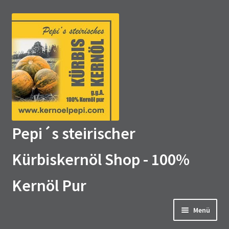
Zur
Zum
Navigation
Inhalt
springen
springen
Pepi´s steirischer
Kürbiskernöl Shop - 100%
Kernöl Pur
Menü