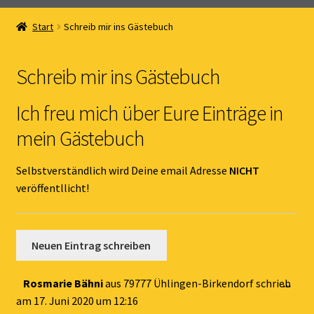
Home
Start
Schreib mir ins Gästebuch
Unterm
Online Shop
öffnen
Schreib mir ins Gästebuch
Unterm
Kernöl Pepi
öffnen
Ich freu mich über Eure Einträge in
Unterm
Übers Kernöl
mein Gästebuch
öffnen
News
Selbstverständlich wird Deine email Adresse
NICHT
veröffentllicht!
Kontakt
Gästebuch
Dies
Rosmarie Bähni
aus
79777 Ühlingen-Birkendorf
schrieb
...
Met
am
17. Juni 2020
um
12:16