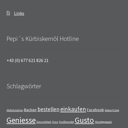
Links
Pepi´s Kürbiskernöl Hotline
+43 (0) 677 621 826 21
Schlagwörter
einkaufen
bestellen
Backen
Facebook
Abholstation
Geburtstag
Geniesse
Gusto
Gesundheit
Graz
Großhandel
Handgepaeck