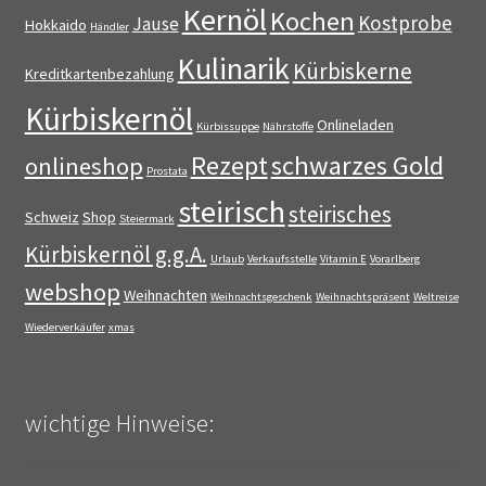
Kernöl
Kochen
Kostprobe
Jause
Hokkaido
Händler
Kulinarik
Kürbiskerne
Kreditkartenbezahlung
Kürbiskernöl
Onlineladen
Kürbissuppe
Nährstoffe
Rezept
schwarzes Gold
onlineshop
Prostata
steirisch
steirisches
Schweiz
Shop
Steiermark
Kürbiskernöl g.g.A.
Urlaub
Verkaufsstelle
Vitamin E
Vorarlberg
webshop
Weihnachten
Weihnachtsgeschenk
Weihnachtspräsent
Weltreise
Wiederverkäufer
xmas
wichtige Hinweise: