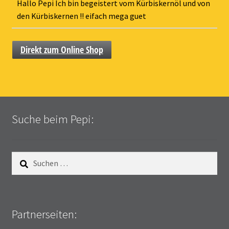
ein-
Hallo Pepi Ich bin begeistert vom Kürbiskernöl und von
den Kürbiskernen !! eifach mega guet
Direkt zum Online Shop
Suche beim Pepi:
Suchen
nach:
Partnerseiten: