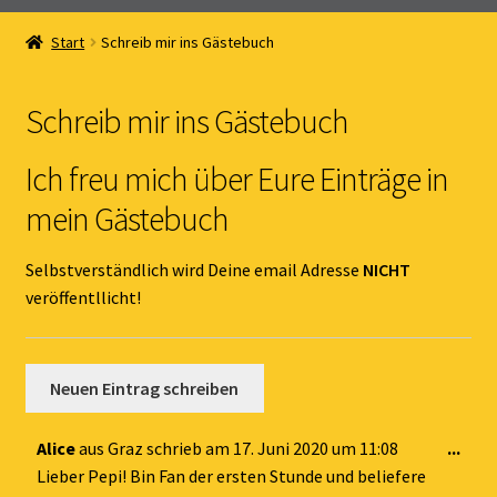
Home
Start
Schreib mir ins Gästebuch
Unterm
Online Shop
öffnen
Schreib mir ins Gästebuch
Unterm
Kernöl Pepi
öffnen
Ich freu mich über Eure Einträge in
Unterm
Übers Kernöl
mein Gästebuch
öffnen
News
Selbstverständlich wird Deine email Adresse
NICHT
veröffentllicht!
Kontakt
Gästebuch
Dies
Alice
aus
Graz
schrieb am
17. Juni 2020
um
11:08
...
Met
Lieber Pepi! Bin Fan der ersten Stunde und beliefere