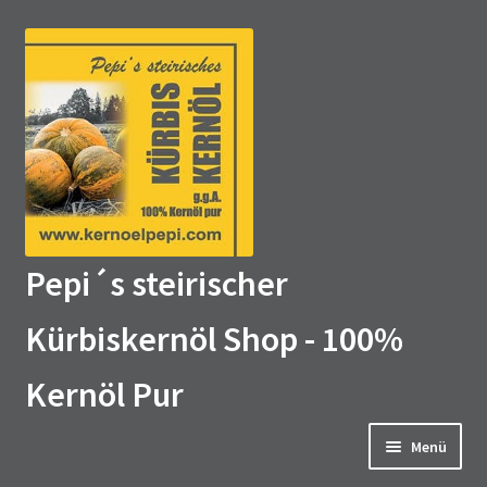
Zur
Zum
Navigation
Inhalt
springen
springen
Pepi´s steirischer
Kürbiskernöl Shop - 100%
Kernöl Pur
Menü