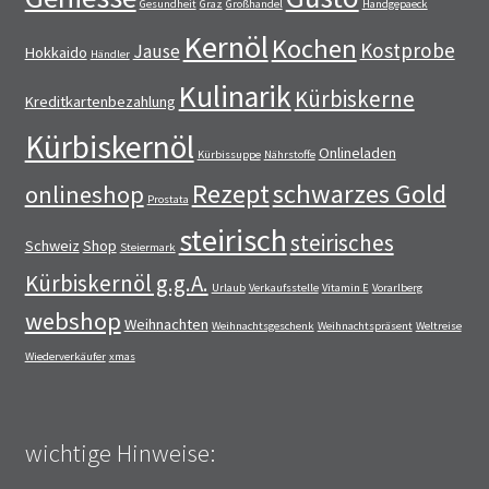
Gesundheit
Graz
Großhandel
Handgepaeck
Kernöl
Kochen
Kostprobe
Jause
Hokkaido
Händler
Kulinarik
Kürbiskerne
Kreditkartenbezahlung
Kürbiskernöl
Onlineladen
Kürbissuppe
Nährstoffe
Rezept
schwarzes Gold
onlineshop
Prostata
steirisch
steirisches
Schweiz
Shop
Steiermark
Kürbiskernöl g.g.A.
Urlaub
Verkaufsstelle
Vitamin E
Vorarlberg
webshop
Weihnachten
Weihnachtsgeschenk
Weihnachtspräsent
Weltreise
Wiederverkäufer
xmas
wichtige Hinweise: