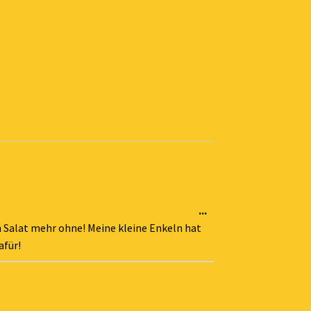
Diese
...
Metabox
n Salat mehr ohne! Meine kleine Enkeln hat
ein-/ausblenden.
afür!