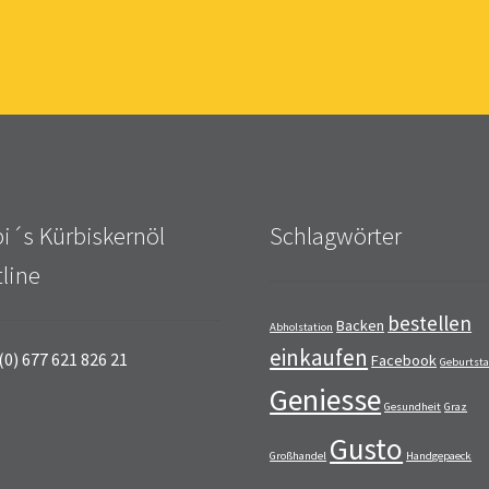
i´s Kürbiskernöl
Schlagwörter
line
bestellen
Backen
Abholstation
einkaufen
(0) 677 621 826 21
Facebook
Geburtst
Geniesse
Gesundheit
Graz
Gusto
Großhandel
Handgepaeck