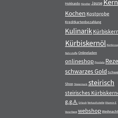
Kern
Jause
Hokkaido
Händler
Kochen
Kostprobe
Kreditkartenbezahlung
Kulinarik
Kürbisker
Kürbiskernöl
Kürbissu
Onlineladen
Nährstoffe
Reze
onlineshop
Prostata
schwarzes Gold
Schwe
steirisch
Shop
Steiermark
steirisches Kürbiskern
g.g.A.
Urlaub
Verkaufsstelle
Vitamin E
webshop
Weihnach
Vorarlberg