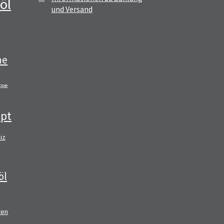
öl
und Versand
ne
ppe
pt
iz
öl
ten