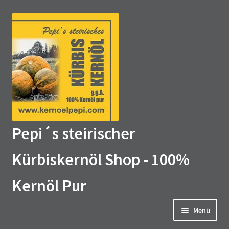
Zur
Zum
Navigation
Inhalt
springen
springen
Pepi´s steirischer
Kürbiskernöl Shop - 100%
Kernöl Pur
Menü