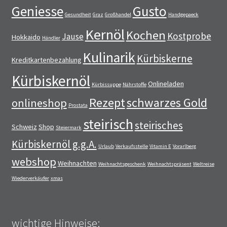
Geniesse
Gusto
Gesundheit
Graz
Großhandel
Handgepaeck
Kernöl
Kochen
Kostprobe
Jause
Hokkaido
Händler
Kulinarik
Kürbiskerne
Kreditkartenbezahlung
Kürbiskernöl
Onlineladen
Kürbissuppe
Nährstoffe
Rezept
schwarzes Gold
onlineshop
Prostata
steirisch
steirisches
Schweiz
Shop
Steiermark
Kürbiskernöl g.g.A.
Urlaub
Verkaufsstelle
Vitamin E
Vorarlberg
webshop
Weihnachten
Weihnachtsgeschenk
Weihnachtspräsent
Weltreise
Wiederverkäufer
xmas
wichtige Hinweise: