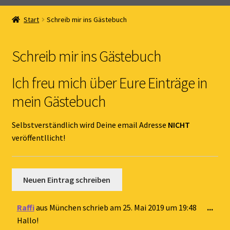
Home
Start
Schreib mir ins Gästebuch
Unterm
Online Shop
öffnen
Schreib mir ins Gästebuch
Unterm
Kernöl Pepi
öffnen
Ich freu mich über Eure Einträge in
Unterm
Übers Kernöl
mein Gästebuch
öffnen
News
Selbstverständlich wird Deine email Adresse
NICHT
veröffentllicht!
Kontakt
Gästebuch
Dies
Raffi
aus
München
schrieb am
25. Mai 2019
um
19:48
...
Met
Hallo!