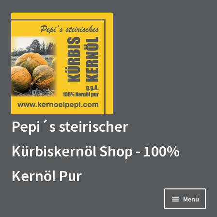
Zur
Zum
Navigation
Inhalt
springen
springen
Pepi´s steirischer
Kürbiskernöl Shop - 100%
Kernöl Pur
Menü