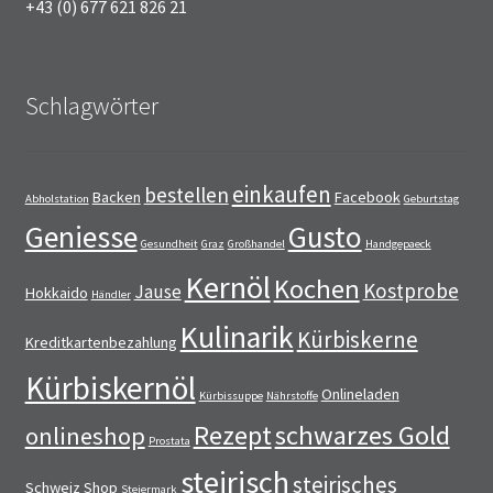
+43 (0) 677 621 826 21
Schlagwörter
einkaufen
bestellen
Backen
Facebook
Abholstation
Geburtstag
Geniesse
Gusto
Gesundheit
Graz
Großhandel
Handgepaeck
Kernöl
Kochen
Kostprobe
Jause
Hokkaido
Händler
Kulinarik
Kürbiskerne
Kreditkartenbezahlung
Kürbiskernöl
Onlineladen
Kürbissuppe
Nährstoffe
Rezept
schwarzes Gold
onlineshop
Prostata
steirisch
steirisches
Schweiz
Shop
Steiermark