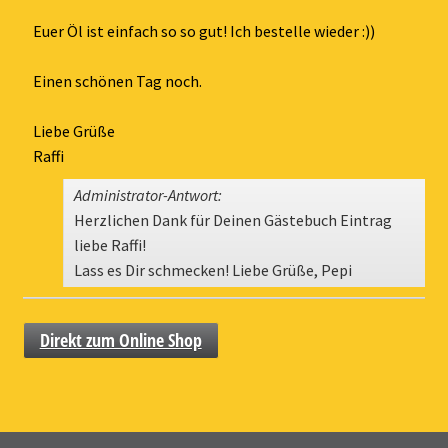
ein-
Euer Öl ist einfach so so gut! Ich bestelle wieder :))
Einen schönen Tag noch.
Liebe Grüße
Raffi
Administrator-Antwort:
Herzlichen Dank für Deinen Gästebuch Eintrag
liebe Raffi!
Lass es Dir schmecken! Liebe Grüße, Pepi
Direkt zum Online Shop