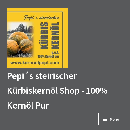
Zur
Zum
Navigation
Inhalt
springen
springen
Pepi´s steirischer
Kürbiskernöl Shop - 100%
Kernöl Pur
Menü