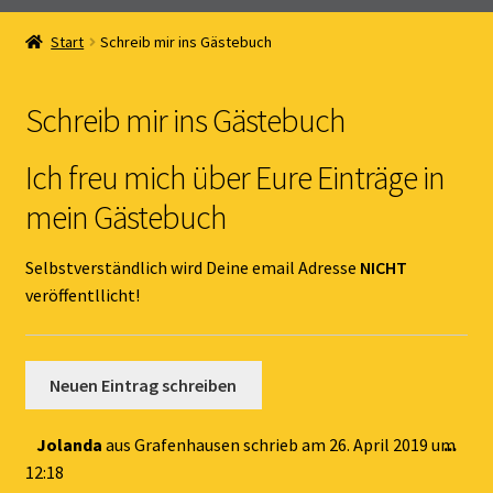
Home
Start
Schreib mir ins Gästebuch
Unterm
Online Shop
öffnen
Schreib mir ins Gästebuch
Unterm
Kernöl Pepi
öffnen
Ich freu mich über Eure Einträge in
Unterm
Übers Kernöl
mein Gästebuch
öffnen
News
Selbstverständlich wird Deine email Adresse
NICHT
veröffentllicht!
Kontakt
Gästebuch
Dies
Jolanda
aus
Grafenhausen
schrieb am
26. April 2019
um
...
Met
12:18