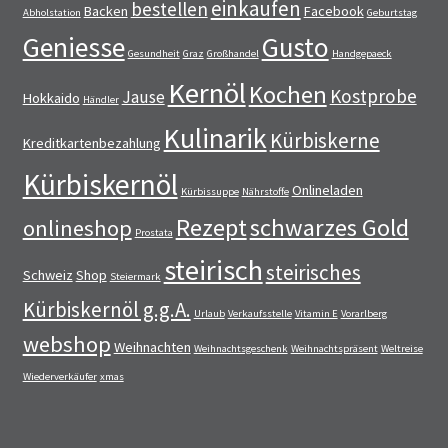
einkaufen
bestellen
Backen
Facebook
Abholstation
Geburtstag
Geniesse
Gusto
Gesundheit
Graz
Großhandel
Handgepaeck
Kernöl
Kochen
Kostprobe
Jause
Hokkaido
Händler
Kulinarik
Kürbiskerne
Kreditkartenbezahlung
Kürbiskernöl
Onlineladen
Kürbissuppe
Nährstoffe
Rezept
schwarzes Gold
onlineshop
Prostata
steirisch
steirisches
Schweiz
Shop
Steiermark
Kürbiskernöl g.g.A.
Urlaub
Verkaufsstelle
Vitamin E
Vorarlberg
webshop
Weihnachten
Weihnachtsgeschenk
Weihnachtspräsent
Weltreise
Wiederverkäufer
xmas