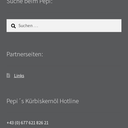
Suche beim Pepi:
Suchen
nach:
Partnerseiten:
Links
Pepi´s Kürbiskernöl Hotline
+43 (0) 677 621 826 21