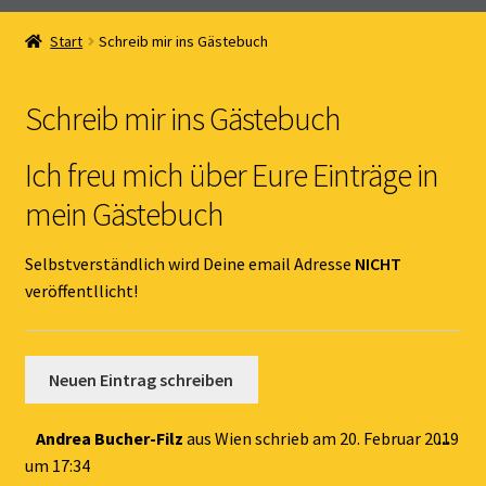
Home
Start
Schreib mir ins Gästebuch
Unterm
Online Shop
öffnen
Schreib mir ins Gästebuch
Unterm
Kernöl Pepi
öffnen
Ich freu mich über Eure Einträge in
Unterm
Übers Kernöl
mein Gästebuch
öffnen
News
Selbstverständlich wird Deine email Adresse
NICHT
veröffentllicht!
Kontakt
Gästebuch
Dies
Andrea Bucher-Filz
aus
Wien
schrieb am
20. Februar 2019
...
Met
um
17:34