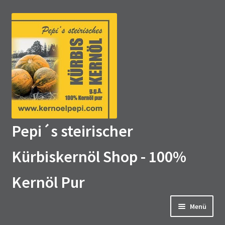
Zur
Zum
Navigation
Inhalt
springen
springen
Pepi´s steirischer
Kürbiskernöl Shop - 100%
Kernöl Pur
Menü