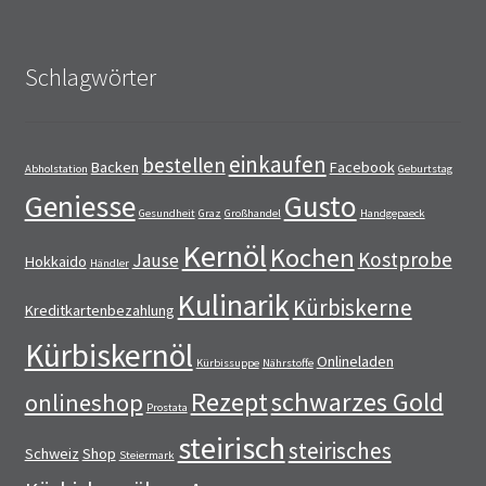
Schlagwörter
einkaufen
bestellen
Backen
Facebook
Abholstation
Geburtstag
Geniesse
Gusto
Gesundheit
Graz
Großhandel
Handgepaeck
Kernöl
Kochen
Kostprobe
Jause
Hokkaido
Händler
Kulinarik
Kürbiskerne
Kreditkartenbezahlung
Kürbiskernöl
Onlineladen
Kürbissuppe
Nährstoffe
Rezept
schwarzes Gold
onlineshop
Prostata
steirisch
steirisches
Schweiz
Shop
Steiermark