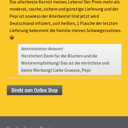
ein-
Das allerbeste Kernöl meines Lebens! Der Preis mehr als
moderat, rasche, sichere und günstige Lieferung und der
Pepi ist sowieso der Allerbeste! Und jetzt wird
Deutschland infiziert, soll heißen, 1 Flasche der letzten
Lieferung bekommt die Familie meines Schwiegersohnes.
😀
Administrator-Antwort:
Herzlichen Dank für die Blumen und die
Weiterempfehlung! Das ist die ehrlichste und
beste Werbung! Liebe Gruesse, Pepi
Direkt zum Online Shop