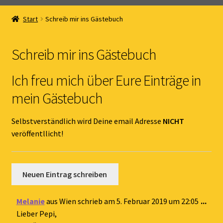
Home
Start
Schreib mir ins Gästebuch
Unterm
Online Shop
öffnen
Schreib mir ins Gästebuch
Unterm
Kernöl Pepi
öffnen
Ich freu mich über Eure Einträge in
Unterm
Übers Kernöl
mein Gästebuch
öffnen
News
Selbstverständlich wird Deine email Adresse
NICHT
veröffentllicht!
Kontakt
Gästebuch
Dies
Melanie
aus
Wien
schrieb am
5. Februar 2019
um
22:05
...
Met
Lieber Pepi,