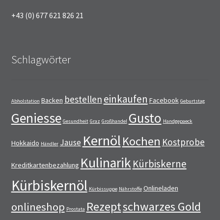
+43 (0) 677 621 826 21
Schlagwörter
einkaufen
bestellen
Backen
Facebook
Abholstation
Geburtstag
Geniesse
Gusto
Gesundheit
Graz
Großhandel
Handgepaeck
Kernöl
Kochen
Kostprobe
Jause
Hokkaido
Händler
Kulinarik
Kürbiskerne
Kreditkartenbezahlung
Kürbiskernöl
Onlineladen
Kürbissuppe
Nährstoffe
Rezept
schwarzes Gold
onlineshop
Prostata