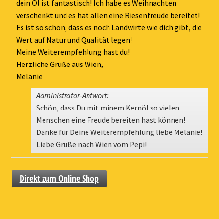
ein-
dein Öl ist fantastisch! Ich habe es Weihnachten
verschenkt und es hat allen eine Riesenfreude bereitet!
Es ist so schön, dass es noch Landwirte wie dich gibt, die
Wert auf Natur und Qualität legen!
Meine Weiterempfehlung hast du!
Herzliche Grüße aus Wien,
Melanie
Administrator-Antwort:
Schön, dass Du mit minem Kernöl so vielen
Menschen eine Freude bereiten hast können!
Danke für Deine Weiterempfehlung liebe Melanie!
Liebe Grüße nach Wien vom Pepi!
Direkt zum Online Shop