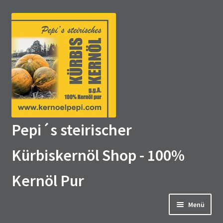
Zur
Zum
Navigation
Inhalt
springen
springen
Pepi´s steirischer
Kürbiskernöl Shop - 100%
Kernöl Pur
Menü