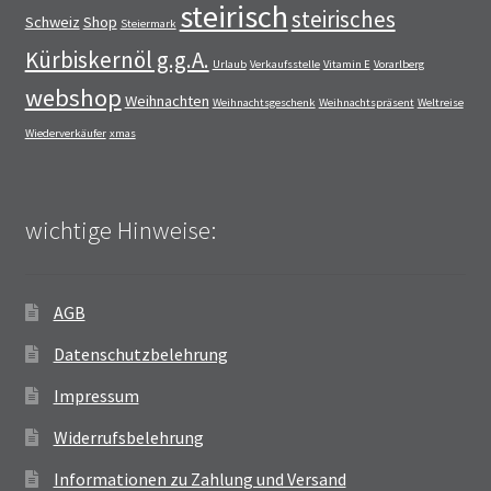
steirisch
steirisches
Schweiz
Shop
Steiermark
Kürbiskernöl g.g.A.
Urlaub
Verkaufsstelle
Vitamin E
Vorarlberg
webshop
Weihnachten
Weihnachtsgeschenk
Weihnachtspräsent
Weltreise
Wiederverkäufer
xmas
wichtige Hinweise:
AGB
Datenschutzbelehrung
Impressum
Widerrufsbelehrung
Informationen zu Zahlung und Versand