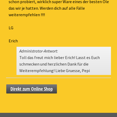
ein-
schon probiert, wirklich super Ware eines der besten Öle
das wir je hatten. Werden dich auf alle Fälle
weiterempfehlen !!!!
LG
Erich
Administrator-Antwort:
Toll das freut mich lieber Erich! Lasst es Euch
schmecken und herzlichen Dank für die
Weiterempfehlung! Liebe Gruesse, Pepi
Direkt zum Online Shop