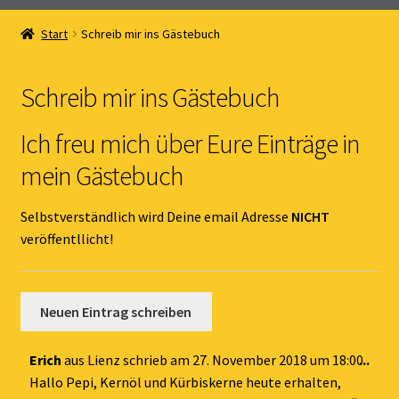
Home
Start
Schreib mir ins Gästebuch
Unterm
Online Shop
öffnen
Schreib mir ins Gästebuch
Unterm
Kernöl Pepi
öffnen
Ich freu mich über Eure Einträge in
Unterm
Übers Kernöl
mein Gästebuch
öffnen
News
Selbstverständlich wird Deine email Adresse
NICHT
veröffentllicht!
Kontakt
Gästebuch
Dies
Erich
aus
Lienz
schrieb am
27. November 2018
um
18:00
...
Met
Hallo Pepi, Kernöl und Kürbiskerne heute erhalten,