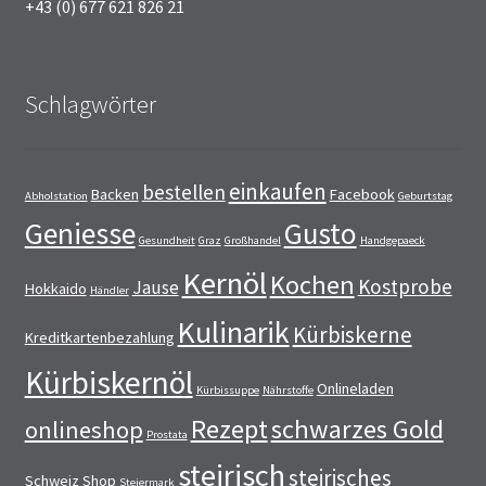
+43 (0) 677 621 826 21
Schlagwörter
einkaufen
bestellen
Backen
Facebook
Abholstation
Geburtstag
Geniesse
Gusto
Gesundheit
Graz
Großhandel
Handgepaeck
Kernöl
Kochen
Kostprobe
Jause
Hokkaido
Händler
Kulinarik
Kürbiskerne
Kreditkartenbezahlung
Kürbiskernöl
Onlineladen
Kürbissuppe
Nährstoffe
Rezept
schwarzes Gold
onlineshop
Prostata
steirisch
steirisches
Schweiz
Shop
Steiermark