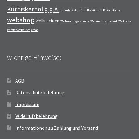
Kürbiskernöl g.g.A.
Urlaub
Verkaufsstelle
Vitamin E
Vorarlberg
webshop
Weihnachten
Weihnachtsgeschenk
Weihnachtspräsent
Weltreise
Wiederverkäufer
xmas
wichtige Hinweise:
AGB
Datenschutzbelehrung
Impressum
Widerrufsbelehrung
Informationen zu Zahlung und Versand