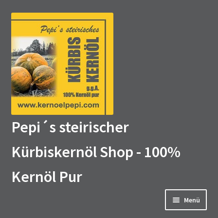
Zur
Zum
Navigation
Inhalt
springen
springen
Pepi´s steirischer
Kürbiskernöl Shop - 100%
Kernöl Pur
Menü