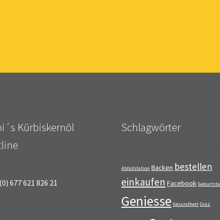
i´s Kürbiskernöl
Schlagwörter
line
bestellen
Backen
Abholstation
einkaufen
(0) 677 621 826 21
Facebook
Geburtst
Geniesse
Gesundheit
Graz