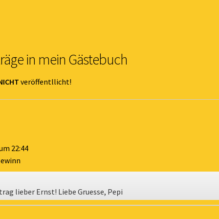
träge in mein Gästebuch
NICHT
veröffentllicht!
um
22:44
 gewinn
rag lieber Ernst! Liebe Gruesse, Pepi