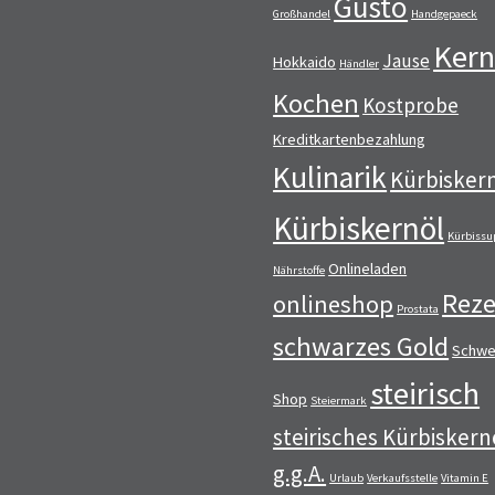
Gusto
Großhandel
Handgepaeck
Kern
Jause
Hokkaido
Händler
Kochen
Kostprobe
Kreditkartenbezahlung
Kulinarik
Kürbisker
Kürbiskernöl
Kürbissu
Onlineladen
Nährstoffe
Reze
onlineshop
Prostata
schwarzes Gold
Schwe
steirisch
Shop
Steiermark
steirisches Kürbiskern
g.g.A.
Urlaub
Verkaufsstelle
Vitamin E