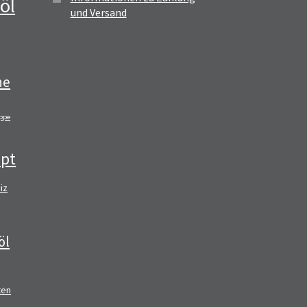
öl
und Versand
ne
ppe
pt
iz
öl
ten