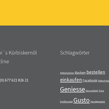
i´s Kürbiskernöl
Schlagwörter
line
bestellen
Backen
Abholstation
einkaufen
(0) 677 621 826 21
Facebook
Geburtst
Geniesse
Gesundheit
Graz
Gusto
Großhandel
Handgepaeck