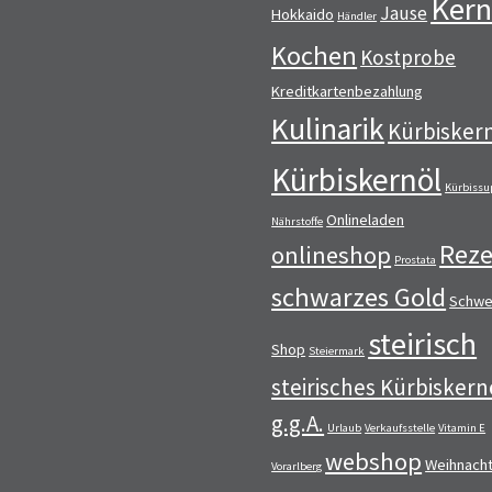
Kern
Jause
Hokkaido
Händler
Kochen
Kostprobe
Kreditkartenbezahlung
Kulinarik
Kürbisker
Kürbiskernöl
Kürbissu
Onlineladen
Nährstoffe
Reze
onlineshop
Prostata
schwarzes Gold
Schwe
steirisch
Shop
Steiermark
steirisches Kürbiskern
g.g.A.
Urlaub
Verkaufsstelle
Vitamin E
webshop
Weihnach
Vorarlberg