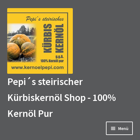
Zur
Zum
Navigation
Inhalt
springen
springen
Pepi´s steirischer
Kürbiskernöl Shop - 100%
Kernöl Pur
Menü