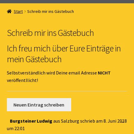
Home
Start
Schreib mir ins Gästebuch
Unterm
Online Shop
öffnen
Schreib mir ins Gästebuch
Unterm
Kernöl Pepi
öffnen
Ich freu mich über Eure Einträge in
Unterm
Übers Kernöl
mein Gästebuch
öffnen
News
Selbstverständlich wird Deine email Adresse
NICHT
veröffentllicht!
Kontakt
Gästebuch
Dies
Burgsteiner Ludwig
aus
Salzburg
schrieb am
8. Juni 2018
...
Met
um
22:01