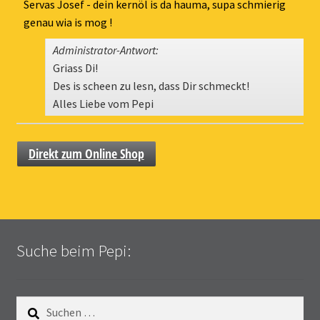
ein-
Servas Josef - dein kernöl is da hauma, supa schmierig
genau wia is mog !
Administrator-Antwort:
Griass Di!
Des is scheen zu lesn, dass Dir schmeckt!
Alles Liebe vom Pepi
Direkt zum Online Shop
Suche beim Pepi:
Suchen