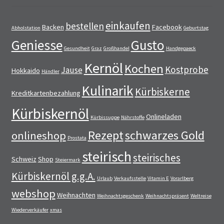
einkaufen
bestellen
Backen
Facebook
Abholstation
Geburtstag
Geniesse
Gusto
Gesundheit
Graz
Großhandel
Handgepaeck
Kernöl
Kochen
Kostprobe
Jause
Hokkaido
Händler
Kulinarik
Kürbiskerne
Kreditkartenbezahlung
Kürbiskernöl
Onlineladen
Kürbissuppe
Nährstoffe
Rezept
schwarzes Gold
onlineshop
Prostata
steirisch
steirisches
Schweiz
Shop
Steiermark
Kürbiskernöl g.g.A.
Urlaub
Verkaufsstelle
Vitamin E
Vorarlberg
webshop
Weihnachten
Weihnachtsgeschenk
Weihnachtspräsent
Weltreise
Wiederverkäufer
xmas