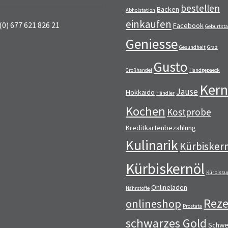
bestellen
Backen
Abholstation
einkaufen
(0) 677 621 826 21
Facebook
Geburtst
Geniesse
Gesundheit
Graz
Gusto
Großhandel
Handgepaeck
Kern
Jause
Hokkaido
Händler
Kochen
Kostprobe
Kreditkartenbezahlung
Kulinarik
Kürbisker
Kürbiskernöl
Kürbissu
Onlineladen
Nährstoffe
Reze
onlineshop
Prostata
schwarzes Gold
Schwe