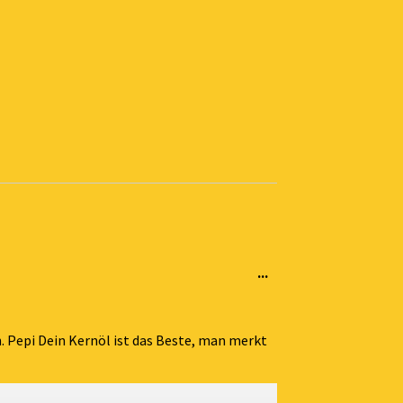
Diese
...
Metabox
ein-/ausblenden.
ch. Pepi Dein Kernöl ist das Beste, man merkt