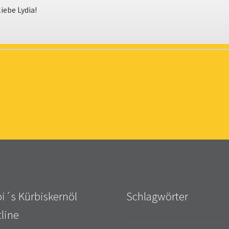
iebe Lydia!
i´s Kürbiskernöl
Schlagwörter
line