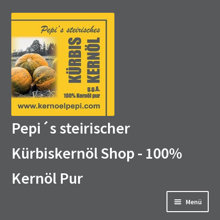
Zur
Zum
Navigation
Inhalt
springen
springen
Pepi´s steirischer
Kürbiskernöl Shop - 100%
Kernöl Pur
Menü