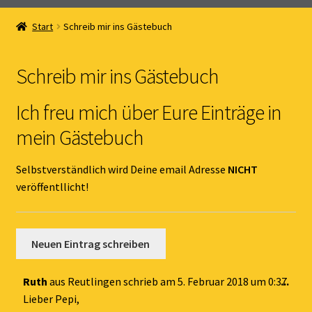
Home
Start
Schreib mir ins Gästebuch
Unterm
Online Shop
öffnen
Schreib mir ins Gästebuch
Unterm
Kernöl Pepi
öffnen
Ich freu mich über Eure Einträge in
Unterm
Übers Kernöl
mein Gästebuch
öffnen
News
Selbstverständlich wird Deine email Adresse
NICHT
veröffentllicht!
Kontakt
Gästebuch
Dies
Ruth
aus
Reutlingen
schrieb am
5. Februar 2018
um
0:37
...
Met
Lieber Pepi,