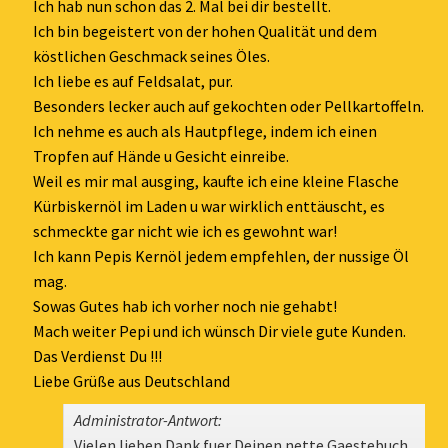
ein-
Ich hab nun schon das 2. Mal bei dir bestellt.
Ich bin begeistert von der hohen Qualität und dem
köstlichen Geschmack seines Öles.
Ich liebe es auf Feldsalat, pur.
Besonders lecker auch auf gekochten oder Pellkartoffeln.
Ich nehme es auch als Hautpflege, indem ich einen
Tropfen auf Hände u Gesicht einreibe.
Weil es mir mal ausging, kaufte ich eine kleine Flasche
Kürbiskernöl im Laden u war wirklich enttäuscht, es
schmeckte gar nicht wie ich es gewohnt war!
Ich kann Pepis Kernöl jedem empfehlen, der nussige Öl
mag.
Sowas Gutes hab ich vorher noch nie gehabt!
Mach weiter Pepi und ich wünsch Dir viele gute Kunden.
Das Verdienst Du !!!
Liebe Grüße aus Deutschland
Administrator-Antwort:
Vielen lieben Dank fuer Deinen nette Gaestebuch