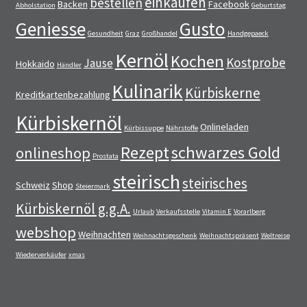
einkaufen
bestellen
Backen
Facebook
Abholstation
Geburtstag
Geniesse
Gusto
Gesundheit
Graz
Großhandel
Handgepaeck
Kernöl
Kochen
Kostprobe
Jause
Hokkaido
Händler
Kulinarik
Kürbiskerne
Kreditkartenbezahlung
Kürbiskernöl
Onlineladen
Kürbissuppe
Nährstoffe
Rezept
schwarzes Gold
onlineshop
Prostata
steirisch
steirisches
Schweiz
Shop
Steiermark
Kürbiskernöl g.g.A.
Urlaub
Verkaufsstelle
Vitamin E
Vorarlberg
webshop
Weihnachten
Weihnachtsgeschenk
Weihnachtspräsent
Weltreise
Wiederverkäufer
xmas