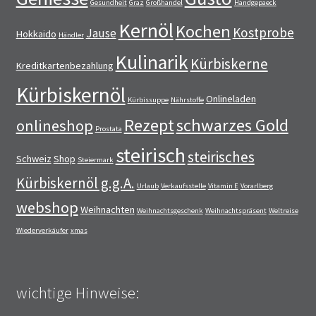
Gesundheit
Graz
Großhandel
Handgepaeck
Kernöl
Kochen
Kostprobe
Jause
Hokkaido
Händler
Kulinarik
Kürbiskerne
Kreditkartenbezahlung
Kürbiskernöl
Onlineladen
Kürbissuppe
Nährstoffe
Rezept
schwarzes Gold
onlineshop
Prostata
steirisch
steirisches
Schweiz
Shop
Steiermark
Kürbiskernöl g.g.A.
Urlaub
Verkaufsstelle
Vitamin E
Vorarlberg
webshop
Weihnachten
Weihnachtsgeschenk
Weihnachtspräsent
Weltreise
Wiederverkäufer
xmas
wichtige Hinweise: