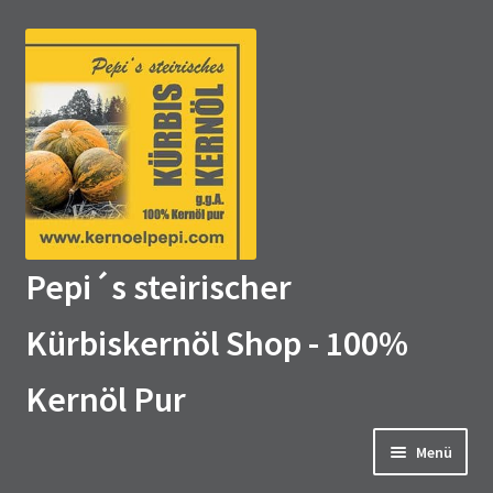
Zur
Zum
Navigation
Inhalt
springen
springen
Pepi´s steirischer
Kürbiskernöl Shop - 100%
Kernöl Pur
Menü