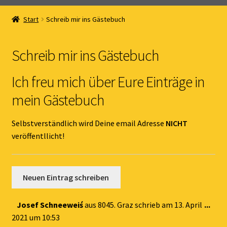
Home
Start
Schreib mir ins Gästebuch
Unterm
Online Shop
öffnen
Schreib mir ins Gästebuch
Unterm
Kernöl Pepi
öffnen
Ich freu mich über Eure Einträge in
Unterm
Übers Kernöl
mein Gästebuch
öffnen
News
Selbstverständlich wird Deine email Adresse
NICHT
veröffentllicht!
Kontakt
Gästebuch
Dies
Josef Schneeweiś
aus
8045. Graz
schrieb am
13. April
...
Met
2021
um
10:53