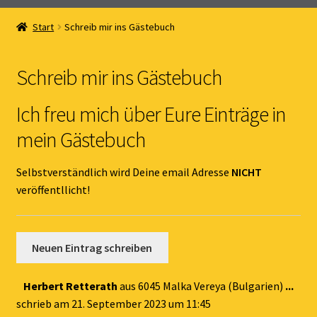
Home
Start
Schreib mir ins Gästebuch
Unterm
Online Shop
öffnen
Schreib mir ins Gästebuch
Unterm
Kernöl Pepi
öffnen
Ich freu mich über Eure Einträge in
Unterm
Übers Kernöl
mein Gästebuch
öffnen
News
Selbstverständlich wird Deine email Adresse
NICHT
veröffentllicht!
Kontakt
Gästebuch
Dies
Herbert Retterath
aus
6045 Malka Vereya (Bulgarien)
...
Met
schrieb am
21. September 2023
um
11:45