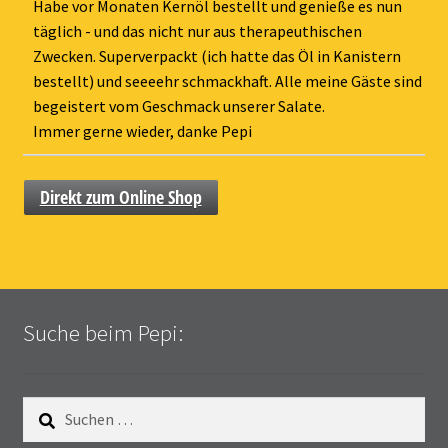
ein-
Habe vor Monaten Kernöl bestellt und genieße es nun
täglich - und das nicht nur aus therapeuthischen
Zwecken. Superverpackt (ich hatte das Öl in Kanistern
bestellt) und seeeehr schmackhaft. Alle meine Gäste sind
begeistert vom Geschmack unserer Salate.
Immer gerne wieder, danke Pepi
Direkt zum Online Shop
Suche beim Pepi:
Suchen
nach: