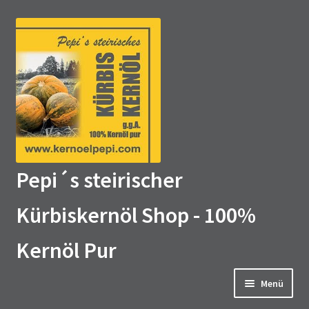
Zur
Zum
Navigation
Inhalt
springen
springen
Pepi´s steirischer
Kürbiskernöl Shop - 100%
Kernöl Pur
Menü