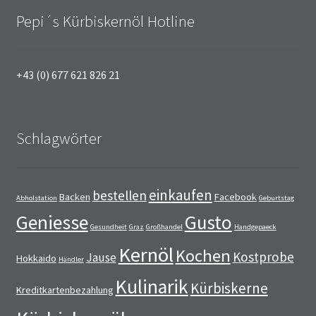
Pepi´s Kürbiskernöl Hotline
+43 (0) 677 621 826 21
Schlagwörter
einkaufen
bestellen
Backen
Facebook
Abholstation
Geburtstag
Geniesse
Gusto
Gesundheit
Graz
Großhandel
Handgepaeck
Kernöl
Kochen
Kostprobe
Jause
Hokkaido
Händler
Kulinarik
Kürbiskerne
Kreditkartenbezahlung