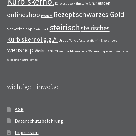
Kürbiskernöl
Onlineladen
Kürbissuppe
Nährstoffe
Rezept
schwarzes Gold
onlineshop
Prostata
steirisch
steirisches
Schweiz
Shop
Steiermark
Kürbiskernöl g.g.A.
Urlaub
Verkaufsstelle
Vitamin E
Vorarlberg
webshop
Weihnachten
Weihnachtsgeschenk
Weihnachtspräsent
Weltreise
Wiederverkäufer
xmas
wichtige Hinweise:
AGB
Datenschutzbelehrung
Impressum