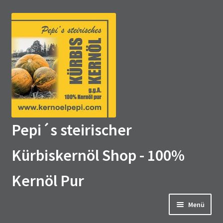
Zur
Zum
Navigation
Inhalt
springen
springen
Pepi´s steirischer
Kürbiskernöl Shop - 100%
Kernöl Pur
Menü