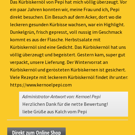
ein-
Das Kürbiskernöl von Pepi hat mich völlig überzeugt. Vor
ein paar Jahren konnten wir, meine Frau und ich, Pepi
direkt besuchen. Ein Besuch auf dem Acker, dort wo die
leckeren gesunden Kürbisse wachsen, war ein Highlight.
Dunkelgrün, frisch gepresst, voll nussig im Geschmack
kommt es aus der Flasche. Herbstsalate mit
Kürbiskernöl sind eine Gedicht. Das Kürbiskernöl hat uns
völlig überzeugt und begeistert. Gestern kam, super gut
verpackt, unsere Lieferung. Der Wintervorrat an
Kürbiskernöl und gerösteten Kürbiskernen ist gesichert.
Viele Rezepte mit leckerem Kürbiskernöl findet ihr unter:
https://www.kernoelpepi.com
Administrator-Antwort von: Kernoel Pepi
Herzlichen Dank für die nette Bewertung!
liebe Grüße aus Kalch vom Pepi
Direkt zum Online Shop