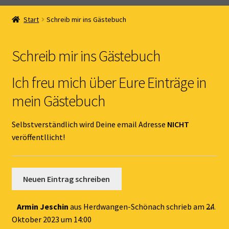
Home
Start
Schreib mir ins Gästebuch
Unterm
Online Shop
öffnen
Schreib mir ins Gästebuch
Unterm
Kernöl Pepi
öffnen
Ich freu mich über Eure Einträge in
Unterm
Übers Kernöl
mein Gästebuch
öffnen
News
Selbstverständlich wird Deine email Adresse
NICHT
veröffentllicht!
Kontakt
Gästebuch
Dies
Armin Jeschin
aus
Herdwangen-Schönach
schrieb am
24.
...
Met
Oktober 2023
um
14:00