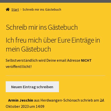
Home
Start
Schreib mir ins Gästebuch
Unterm
Online Shop
öffnen
Schreib mir ins Gästebuch
Unterm
Kernöl Pepi
öffnen
Ich freu mich über Eure Einträge in
Unterm
Übers Kernöl
mein Gästebuch
öffnen
News
Selbstverständlich wird Deine email Adresse
NICHT
veröffentllicht!
Kontakt
Gästebuch
Dies
Armin Jeschin
aus
Herdwangen-Schönach
schrieb am
24.
...
Met
Oktober 2023
um
14:09