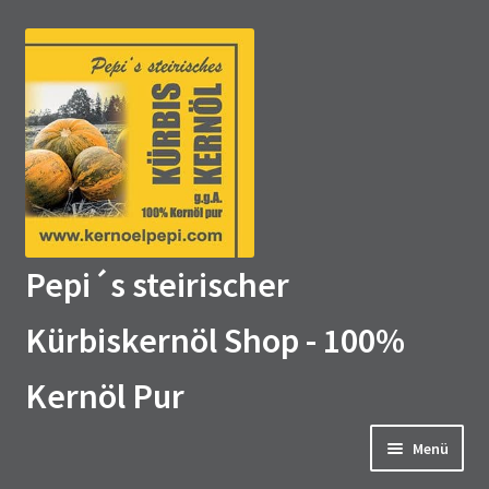
Zur
Zum
Navigation
Inhalt
springen
springen
Pepi´s steirischer
Kürbiskernöl Shop - 100%
Kernöl Pur
Menü