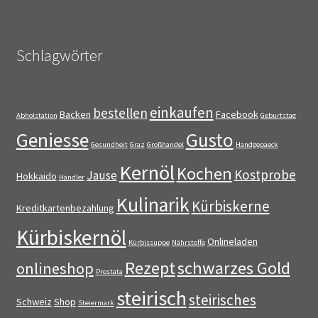
Schlagwörter
einkaufen
bestellen
Backen
Facebook
Abholstation
Geburtstag
Geniesse
Gusto
Gesundheit
Graz
Großhandel
Handgepaeck
Kernöl
Kochen
Kostprobe
Jause
Hokkaido
Händler
Kulinarik
Kürbiskerne
Kreditkartenbezahlung
Kürbiskernöl
Onlineladen
Kürbissuppe
Nährstoffe
Rezept
schwarzes Gold
onlineshop
Prostata
steirisch
steirisches
Schweiz
Shop
Steiermark