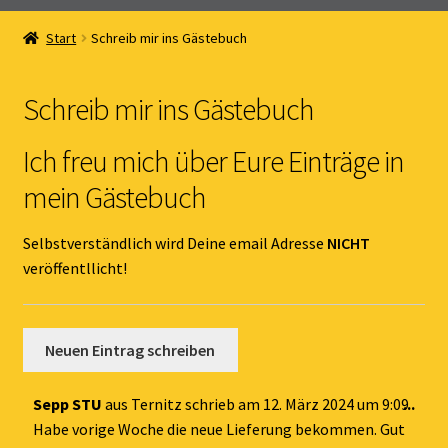
Home
Start
Schreib mir ins Gästebuch
Unterm
Online Shop
öffnen
Schreib mir ins Gästebuch
Unterm
Kernöl Pepi
öffnen
Ich freu mich über Eure Einträge in
Unterm
Übers Kernöl
mein Gästebuch
öffnen
News
Selbstverständlich wird Deine email Adresse
NICHT
veröffentllicht!
Kontakt
Gästebuch
Dies
Sepp STU
aus
Ternitz
schrieb am
12. März 2024
um
9:09
...
Met
Habe vorige Woche die neue Lieferung bekommen. Gut