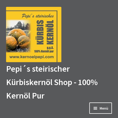
Zur
Zum
Navigation
Inhalt
springen
springen
Pepi´s steirischer
Kürbiskernöl Shop - 100%
Kernöl Pur
Menü