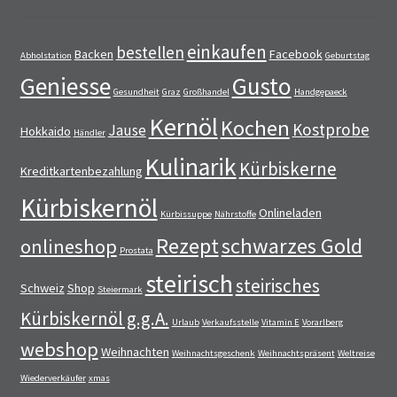
einkaufen
bestellen
Backen
Facebook
Abholstation
Geburtstag
Geniesse
Gusto
Gesundheit
Graz
Großhandel
Handgepaeck
Kernöl
Kochen
Kostprobe
Jause
Hokkaido
Händler
Kulinarik
Kürbiskerne
Kreditkartenbezahlung
Kürbiskernöl
Onlineladen
Kürbissuppe
Nährstoffe
Rezept
schwarzes Gold
onlineshop
Prostata
steirisch
steirisches
Schweiz
Shop
Steiermark
Kürbiskernöl g.g.A.
Urlaub
Verkaufsstelle
Vitamin E
Vorarlberg
webshop
Weihnachten
Weihnachtsgeschenk
Weihnachtspräsent
Weltreise
Wiederverkäufer
xmas