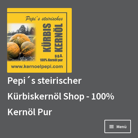
Zur
Zum
Navigation
Inhalt
springen
springen
Pepi´s steirischer
Kürbiskernöl Shop - 100%
Kernöl Pur
Menü