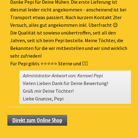
ein-
Danke Pepi für Deine Mühen. Die erste Lieferung ist
diesmal leider nicht angekommen - anscheinend ist bei
Transport etwas passiert. Nach kurzem Kontakt 2ter
Versuch, alles gut angekommen inkl. Überfracht 😉
Die Qualität ist sowieso unübertroffen, seit all den
Jahren, seit ich beim Pepi bestelle. Meine Töchter, die
Bekannten für die wir mitbestellen und wir sind wirklich
sehr zufrieden!
Für Pepi gibts ⭐️⭐️⭐️⭐️⭐️ Sterne und 👍🏻
Administrator-Antwort von: Kernoel Pepi
Vielen Lieben Dank für Deine Bewertung!
Grüß mir Deine Töchter!
Liebe Gruesse, Pepi
Direkt zum Online Shop