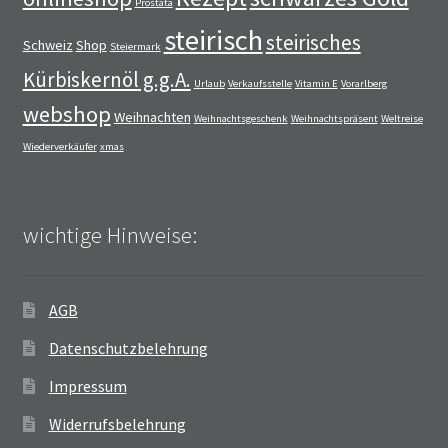
Prostata
steirisch
steirisches
Schweiz
Shop
Steiermark
Kürbiskernöl g.g.A.
Urlaub
Verkaufsstelle
Vitamin E
Vorarlberg
webshop
Weihnachten
Weihnachtsgeschenk
Weihnachtspräsent
Weltreise
Wiederverkäufer
xmas
wichtige Hinweise:
AGB
Datenschutzbelehrung
Impressum
Widerrufsbelehrung