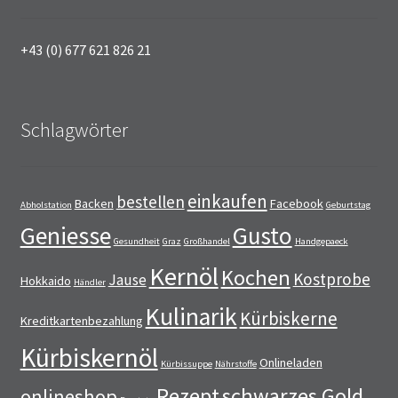
+43 (0) 677 621 826 21
Schlagwörter
einkaufen
bestellen
Backen
Facebook
Abholstation
Geburtstag
Geniesse
Gusto
Gesundheit
Graz
Großhandel
Handgepaeck
Kernöl
Kochen
Kostprobe
Jause
Hokkaido
Händler
Kulinarik
Kürbiskerne
Kreditkartenbezahlung
Kürbiskernöl
Onlineladen
Kürbissuppe
Nährstoffe
Rezept
schwarzes Gold
onlineshop