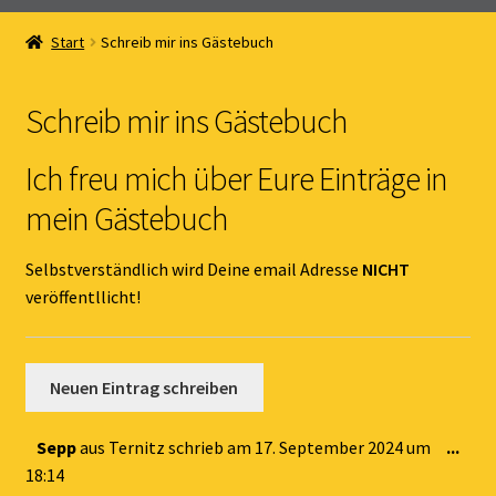
Home
Start
Schreib mir ins Gästebuch
Unterm
Online Shop
öffnen
Schreib mir ins Gästebuch
Unterm
Kernöl Pepi
öffnen
Ich freu mich über Eure Einträge in
Unterm
Übers Kernöl
mein Gästebuch
öffnen
News
Selbstverständlich wird Deine email Adresse
NICHT
veröffentllicht!
Kontakt
Gästebuch
Dies
Sepp
aus
Ternitz
schrieb am
17. September 2024
um
...
Met
18:14