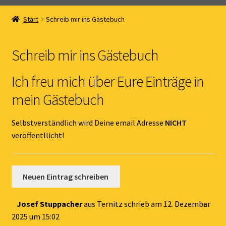
Home
Start
Schreib mir ins Gästebuch
Unterm
Online Shop
öffnen
Schreib mir ins Gästebuch
Unterm
Kernöl Pepi
öffnen
Ich freu mich über Eure Einträge in
Unterm
Übers Kernöl
mein Gästebuch
öffnen
News
Selbstverständlich wird Deine email Adresse
NICHT
veröffentllicht!
Kontakt
Gästebuch
Dies
Josef Stuppacher
aus
Ternitz
schrieb am
12. Dezember
...
Met
2025
um
15:02