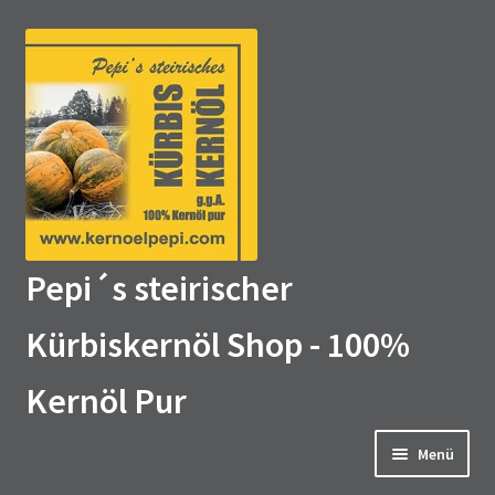
Zur
Zum
Navigation
Inhalt
springen
springen
Pepi´s steirischer
Kürbiskernöl Shop - 100%
Kernöl Pur
Menü