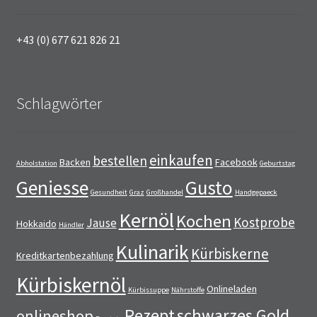
+43 (0) 677 621 826 21
Schlagwörter
einkaufen
bestellen
Backen
Facebook
Abholstation
Geburtstag
Geniesse
Gusto
Gesundheit
Graz
Großhandel
Handgepaeck
Kernöl
Kochen
Kostprobe
Jause
Hokkaido
Händler
Kulinarik
Kürbiskerne
Kreditkartenbezahlung
Kürbiskernöl
Onlineladen
Kürbissuppe
Nährstoffe
Rezept
schwarzes Gold
onlineshop