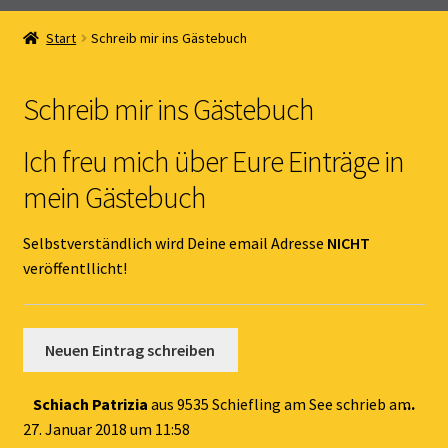
Home
Start
Schreib mir ins Gästebuch
Unterm
Online Shop
öffnen
Schreib mir ins Gästebuch
Unterm
Kernöl Pepi
öffnen
Ich freu mich über Eure Einträge in
Unterm
Übers Kernöl
mein Gästebuch
öffnen
News
Selbstverständlich wird Deine email Adresse
NICHT
veröffentllicht!
Kontakt
Gästebuch
Dies
Schiach Patrizia
aus
9535 Schiefling am See
schrieb am
...
Met
27. Januar 2018
um
11:58