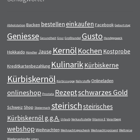
einkaufen
bestellen
Backen
Facebook
Abholstation
Geburtstag
Geniesse
Gusto
Gesundheit
Graz
Großhandel
Handgepaeck
Kernöl
Kochen
Kostprobe
Jause
Hokkaido
Händler
Kulinarik
Kürbiskerne
Kreditkartenbezahlung
Kürbiskernöl
Onlineladen
Kürbissuppe
Nährstoffe
Rezept
schwarzes Gold
onlineshop
Prostata
steirisch
steirisches
Schweiz
Shop
Steiermark
Kürbiskernöl g.g.A.
Urlaub
Verkaufsstelle
Vitamin E
Vorarlberg
webshop
Weihnachten
Weihnachtsgeschenk
Weihnachtspräsent
Weltreise
Wiederverkäufer
xmas