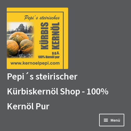
Zur
Zum
Navigation
Inhalt
springen
springen
Pepi´s steirischer
Kürbiskernöl Shop - 100%
Kernöl Pur
Menü