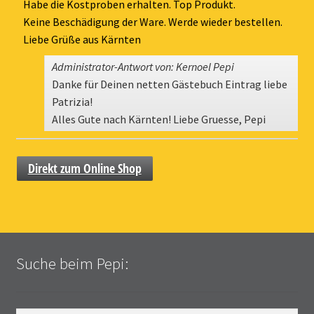
ein-
Habe die Kostproben erhalten. Top Produkt.
Keine Beschädigung der Ware. Werde wieder bestellen.
Liebe Grüße aus Kärnten
Administrator-Antwort von: Kernoel Pepi
Danke für Deinen netten Gästebuch Eintrag liebe
Patrizia!
Alles Gute nach Kärnten! Liebe Gruesse, Pepi
Direkt zum Online Shop
Suche beim Pepi: