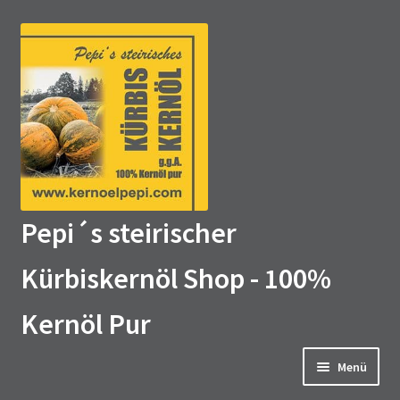
Zur
Zum
Navigation
Inhalt
springen
springen
Pepi´s steirischer
Kürbiskernöl Shop - 100%
Kernöl Pur
Menü