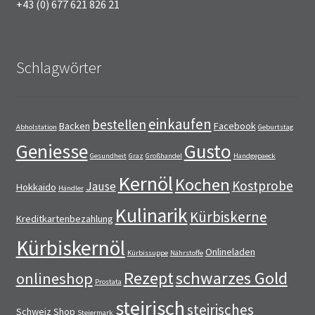
+43 (0) 677 621 826 21
Schlagwörter
einkaufen
bestellen
Backen
Facebook
Abholstation
Geburtstag
Geniesse
Gusto
Gesundheit
Graz
Großhandel
Handgepaeck
Kernöl
Kochen
Kostprobe
Jause
Hokkaido
Händler
Kulinarik
Kürbiskerne
Kreditkartenbezahlung
Kürbiskernöl
Onlineladen
Kürbissuppe
Nährstoffe
Rezept
schwarzes Gold
onlineshop
Prostata
steirisch
steirisches
Schweiz
Shop
Steiermark