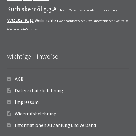
Kürbiskernöl g.g.A.
Urlaub
Verkaufsstelle
Vitamin E
Vorarlberg
webshop
Weihnachten
Weihnachtsgeschenk
Weihnachtspräsent
Weltreise
Wiederverkäufer
xmas
wichtige Hinweise:
AGB
Datenschutzbelehrung
Impressum
Widerrufsbelehrung
Informationen zu Zahlung und Versand