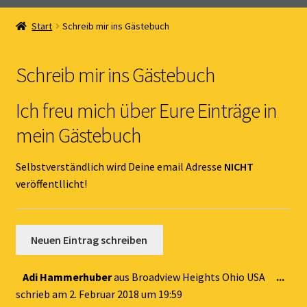
Home
Start
Schreib mir ins Gästebuch
Unterm
Online Shop
öffnen
Schreib mir ins Gästebuch
Unterm
Kernöl Pepi
öffnen
Ich freu mich über Eure Einträge in
Unterm
Übers Kernöl
mein Gästebuch
öffnen
News
Selbstverständlich wird Deine email Adresse
NICHT
veröffentllicht!
Kontakt
Gästebuch
Dies
Adi Hammerhuber
aus
Broadview Heights Ohio USA
...
Met
schrieb am
2. Februar 2018
um
19:59