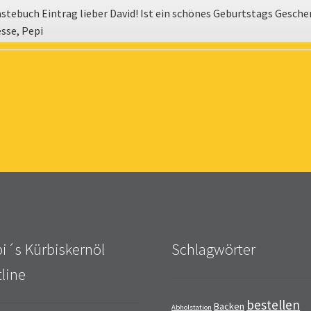
stebuch Eintrag lieber David! Ist ein schönes Geburtstags Gesche
sse, Pepi
i´s Kürbiskernöl
Schlagwörter
line
bestellen
Backen
Abholstation