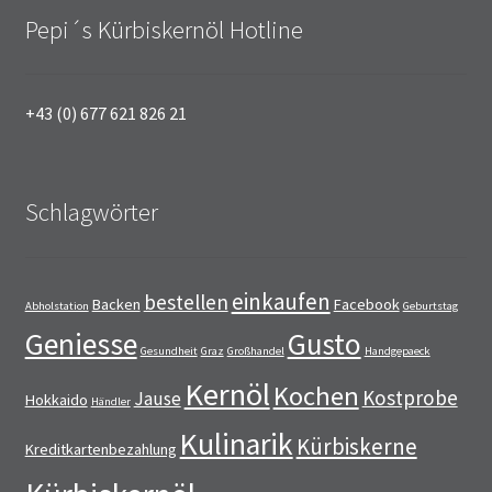
Pepi´s Kürbiskernöl Hotline
+43 (0) 677 621 826 21
Schlagwörter
einkaufen
bestellen
Backen
Facebook
Abholstation
Geburtstag
Geniesse
Gusto
Gesundheit
Graz
Großhandel
Handgepaeck
Kernöl
Kochen
Kostprobe
Jause
Hokkaido
Händler
Kulinarik
Kürbiskerne
Kreditkartenbezahlung