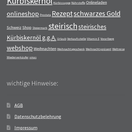
Kürbiskernöl
Onlineladen
Kürbissuppe
Nährstoffe
Rezept
schwarzes Gold
onlineshop
Prostata
steirisch
steirisches
Schweiz
Shop
Steiermark
Kürbiskernöl g.g.A.
Urlaub
Verkaufsstelle
Vitamin E
Vorarlberg
webshop
Weihnachten
Weihnachtsgeschenk
Weihnachtspräsent
Weltreise
Wiederverkäufer
xmas
wichtige Hinweise:
AGB
Datenschutzbelehrung
Impressum