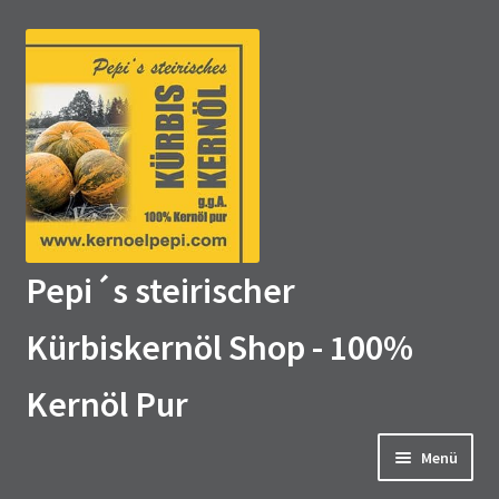
Zur
Zum
Navigation
Inhalt
springen
springen
Pepi´s steirischer
Kürbiskernöl Shop - 100%
Kernöl Pur
Menü