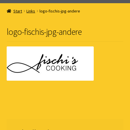
Home
Start
Links
logo-fischis-jpg-andere
Online Shop
logo-fischis-jpg-andere
Kernöl Pepi
Übers Kernöl
News
Kontakt
Gästebuch