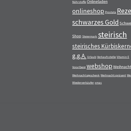
Onlineladen
Nährstoffe
Reze
onlineshop
Prostata
schwarzes Gold
Schwe
steirisch
Shop
Steiermark
steirisches Kürbiskern
g.g.A.
Urlaub
Verkaufsstelle
Vitamin E
webshop
Weihnach
Vorarlberg
Weihnachtsgeschenk
Weihnachtspräsent
We
Wiederverkäufer
xmas