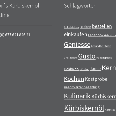
i´s Kürbiskernöl
Schlagwörter
line
bestellen
Backen
Abholstation
einkaufen
(0) 677 621 826 21
Facebook
Geburtst
Geniesse
Gesundheit
Graz
Gusto
Großhandel
Handgepaeck
Kern
Jause
Hokkaido
Händler
Kochen
Kostprobe
Kreditkartenbezahlung
Kulinarik
Kürbisker
Kürbiskernöl
Kürbissu