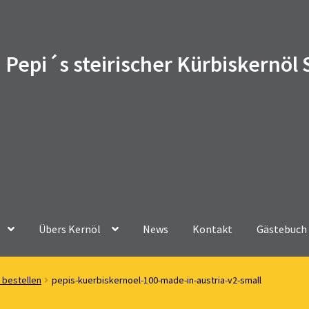
Pepi´s steirischer Kürbiskernöl
Übers Kernöl
News
Kontakt
Gästebuch
 bestellen
pepis-kuerbiskernoel-100-made-in-austria-v2-small