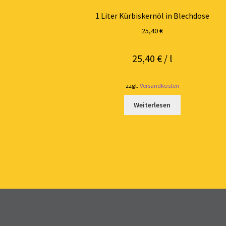
1 Liter Kürbiskernöl in Blechdose
25,40
€
25,40
€
/
l
zzgl.
Versandkosten
Weiterlesen