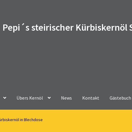
Pepi´s steirischer Kürbiskernöl
Übers Kernöl
News
Kontakt
Gästebuch
Kürbiskernöl in Blechdose