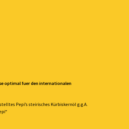
se optimal fuer den internationalen
telltes Pepi’s steirisches Kürbiskernöl g.g.A.
epi“